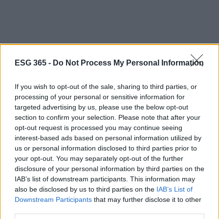
ESG 365 -
Do Not Process My Personal Information
If you wish to opt-out of the sale, sharing to third parties, or
processing of your personal or sensitive information for
targeted advertising by us, please use the below opt-out
section to confirm your selection. Please note that after your
opt-out request is processed you may continue seeing
interest-based ads based on personal information utilized by
Gli operatori dei progetti intitolati “Il nostro mare,
us or personal information disclosed to third parties prior to
your opt-out. You may separately opt-out of the further
bene comune”, “Cooperazione energia rinnovata” e
disclosure of your personal information by third parties on the
“Germogli nuovi” hanno costruito attività pratiche
IAB’s list of downstream participants. This information may
per avvicinare i più piccoli ai temi della
also be disclosed by us to third parties on the
IAB’s List of
Downstream Participants
that may further disclose it to other
sostenibilità, trasformando il grest in un laboratorio
third parties.
di cittadinanza attiva. I responsabili locali hanno