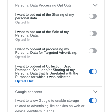
Please note that this website/app uses one or more Google
evidenziato l’entusiasmo dei partecipanti e
Personal Data Processing Opt Outs
services and may gather and store information including but
l’apprezzamento delle famiglie, mentre la fase
not limited to your visit or usage behaviour. You may click to
I want to opt-out of the Sharing of my
personal data.
formativa ha contribuito anche alla crescita
grant or deny consent to Google and its third-party tags to
Opted In
use your data for below specified purposes in below Google
personale dei volontari del servizio civile,
consent section.
I want to opt-out of the Sale of my
rafforzando la capacità della cooperazione come
Personal Data.
Opted In
strumento educativo e sociale.
I want to opt-out of processing my
Personal Data for Targeted Advertising.
Opted In
AUTORE
Ilaria Galli
I want to opt-out of Collection, Use,
Retention, Sale, and/or Sharing of my
Personal Data that Is Unrelated with the
Ilaria Galli ha firmato il desk che ha svelato un
Purposes for which it was collected.
caso amministrativo triestino dopo accessi agli
Opted Out
atti al Municipio, sostenendo la linea editoriale
di rigore documentale. Editor di redazione, ha
Google consents
un tratto unico: colleziona verbali storici del
Porto Vecchio.
I want to allow Google to enable storage
related to advertising like cookies on web or
device identifiers in apps.