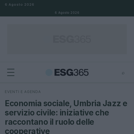
Salta al contenuto
6 Agosto 2026
6 Agosto 2026
⌕
×
⌕
EVENTI E AGENDA
Cerca
Economia sociale, Umbria Jazz e
servizio civile: iniziative che
raccontano il ruolo delle
cooperative