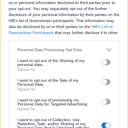
us or personal information disclosed to third parties prior to
indimenticabile.
your opt-out. You may separately opt-out of the further
disclosure of your personal information by third parties on the
IAB’s list of downstream participants. This information may
also be disclosed by us to third parties on the
IAB’s List of
AUTORE
Downstream Participants
that may further disclose it to other
Ilaria Galli
third parties.
Ilaria Galli ha firmato il desk che ha svelato un
Please note that this website/app uses one or more Google
Personal Data Processing Opt Outs
caso amministrativo triestino dopo accessi agli
services and may gather and store information including but
atti al Municipio, sostenendo la linea editoriale
not limited to your visit or usage behaviour. You may click to
I want to opt-out of the Sharing of my
di rigore documentale. Editor di redazione, ha
personal data.
grant or deny consent to Google and its third-party tags to
un tratto unico: colleziona verbali storici del
Opted In
use your data for below specified purposes in below Google
Porto Vecchio.
consent section.
I want to opt-out of the Sale of my
Personal Data.
Opted In
I want to opt-out of processing my
Personal Data for Targeted Advertising.
Opted In
I want to opt-out of Collection, Use,
Retention, Sale, and/or Sharing of my
Personal Data that Is Unrelated with the