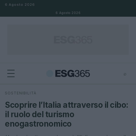
Salta al contenuto
6 Agosto 2026
6 Agosto 2026
⌕
×
⌕
SOSTENIBILITÀ
Cerca
Scoprire l’Italia attraverso il cibo:
il ruolo del turismo
enogastronomico