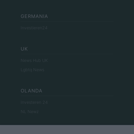
GERMANIA
Investieren24
UK
News Hub UK
Lgbtq News
OLANDA
Investeren 24
NL Newz