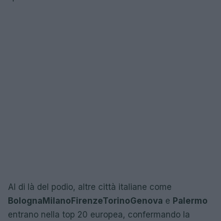
Al di là del podio, altre città italiane come
Bologna
Milano
Firenze
Torino
Genova
e
Palermo
entrano nella top 20 europea, confermando la