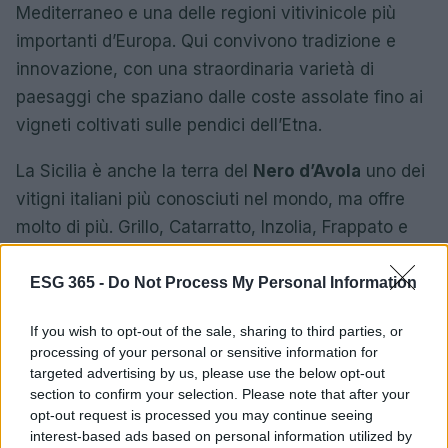
Mediterraneo e una delle regioni vitivinicole più
importanti d’Europa. Qui convivono tradizione e
innovazione, con una straordinaria varietà di
paesaggi che spaziano dalle coste assolate fino ai
vigneti coltivati sulle pendici dell’Etna.
La Sicilia è anche la terra del
Nero d’Avola
uno dei
vitigni italiani più conosciuti nel mondo, ma offre
molto di più. Grillo, Catarratto, Inzolia, Frappato e
Perricone raccontano la ricchezza di un patrimonio
viticolo che continua a conquistare appassionati e
ESG 365 -
Do Not Process My Personal Information
critici internazionali.
If you wish to opt-out of the sale, sharing to third parties, or
processing of your personal or sensitive information for
Altre isole come
Pantelleria
le
Isole Eolie
la
targeted advertising by us, please use the below opt-out
Sardegna
e l’
arcipelago toscano
custodiscono
section to confirm your selection. Please note that after your
produzioni uniche e di altissimo livello, rendendo il
opt-out request is processed you may continue seeing
interest-based ads based on personal information utilized by
turismo enogastronomico un’esperienza