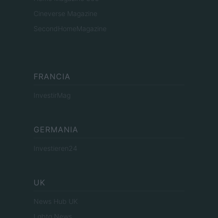
Cineverse Magazine
SecondHomeMagazine
FRANCIA
InvestirMag
GERMANIA
Investieren24
UK
News Hub UK
Lgbtq News