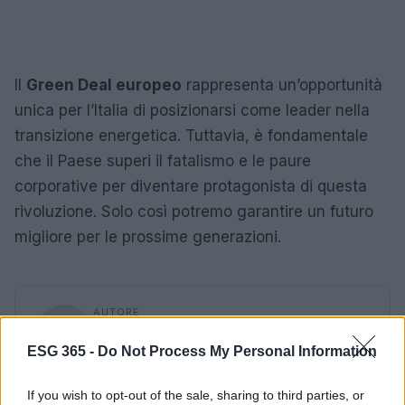
Il
Green Deal europeo
rappresenta un’opportunità
unica per l’Italia di posizionarsi come leader nella
transizione energetica. Tuttavia, è fondamentale
che il Paese superi il fatalismo e le paure
corporative per diventare protagonista di questa
rivoluzione. Solo così potremo garantire un futuro
migliore per le prossime generazioni.
AUTORE
Ilaria Galli
ESG 365 -
Do Not Process My Personal Information
Ilaria Galli ha firmato il desk che ha svelato un
caso amministrativo triestino dopo accessi agli
If you wish to opt-out of the sale, sharing to third parties, or
atti al Municipio, sostenendo la linea editoriale