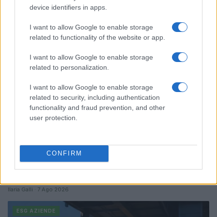
Retention nel settore finanziario: soluzioni per
device identifiers in apps.
fidelizzare i professionisti nel 2026
Ilaria Galli · 7 Ago 2026
I want to allow Google to enable storage
related to functionality of the website or app.
ESG AZIENDE
I want to allow Google to enable storage
related to personalization.
I want to allow Google to enable storage
related to security, including authentication
functionality and fraud prevention, and other
user protection.
CONFIRM
Bilancio di sostenibilità aziendale: dal dato al racconto
Ilaria Galli · 7 Ago 2026
ESG AZIENDE