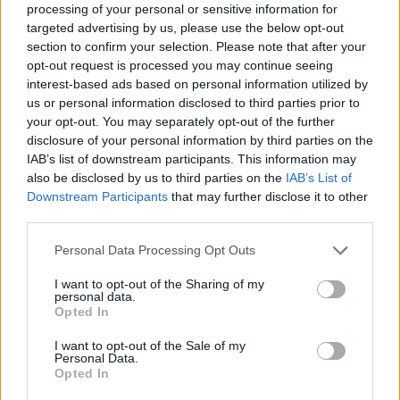
processing of your personal or sensitive information for
di rigore documentale. Editor di redazione, ha
targeted advertising by us, please use the below opt-out
un tratto unico: colleziona verbali storici del
section to confirm your selection. Please note that after your
Porto Vecchio.
opt-out request is processed you may continue seeing
interest-based ads based on personal information utilized by
us or personal information disclosed to third parties prior to
your opt-out. You may separately opt-out of the further
disclosure of your personal information by third parties on the
IAB’s list of downstream participants. This information may
also be disclosed by us to third parties on the
IAB’s List of
Downstream Participants
that may further disclose it to other
third parties.
Please note that this website/app uses one or more Google
Personal Data Processing Opt Outs
services and may gather and store information including but
not limited to your visit or usage behaviour. You may click to
I want to opt-out of the Sharing of my
personal data.
grant or deny consent to Google and its third-party tags to
Opted In
use your data for below specified purposes in below Google
consent section.
I want to opt-out of the Sale of my
Personal Data.
Opted In