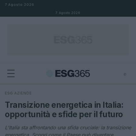
Salta al contenuto
7 Agosto 2026
7 Agosto 2026
⌕
×
⌕
ESG AZIENDE
Cerca
Transizione energetica in Italia:
opportunità e sfide per il futuro
L'Italia sta affrontando una sfida cruciale: la transizione
energetica. Scopri come il Paese può diventare