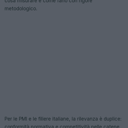
cosa misurare e come farlo con rigore
metodologico.
Per le PMI e le filiere italiane, la rilevanza è duplice:
conformità normativa e competitività nelle catene