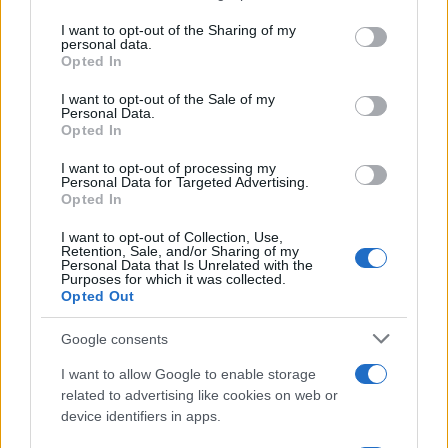
services and may gather and store information including but
verso
dati misurati
. Per le microimprese, si
not limited to your visit or usage behaviour. You may click to
I want to opt-out of the Sharing of my
personal data.
privilegiano indicatori essenziali e si imposta un
grant or deny consent to Google and its third-party tags to
Opted In
use your data for below specified purposes in below Google
calendario di miglioramento centrato su un paio di
consent section.
I want to opt-out of the Sale of my
temi materiali. Con fornitori esteri, si
Personal Data.
Opted In
standardizzano le definizioni e si offrono tabelle di
conversione per unità e fattori di emissione,
I want to opt-out of processing my
Personal Data for Targeted Advertising.
mantenendo la
tracciabilità
delle assunzioni. Se la
Opted In
catena del valore è frammentata, si ricorre a
I want to opt-out of Collection, Use,
categorie omogenee di fornitori e a fattori medi,
Retention, Sale, and/or Sharing of my
Personal Data that Is Unrelated with the
con aggiornamenti periodici quando emergono dati
Purposes for which it was collected.
Opted Out
primari migliori.
Google consents
Quando esistono sovrapposizioni tra standard, si
I want to allow Google to enable storage
decide una
gerarchia
ESRS per il perimetro e la
related to advertising like cookies on web or
divulgazione, GHG Protocol per il calcolo delle
device identifiers in apps.
emissioni, TCFD per rischi e governance climatica,