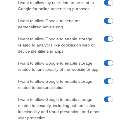
I want to allow my user data to be sent to
GRI per ampliare la rendicontazione d’impatto.
Google for online advertising purposes.
Documentare questa gerarchia rende coerenti
scelte e verifiche.
I want to allow Google to send me
personalized advertising.
Governance, controlli e valore per il
I want to allow Google to enable storage
business
related to analytics like cookies on web or
device identifiers in apps.
Una governance essenziale prevede responsabilità
chiare: il
I want to allow Google to enable storage
dato
nasce nei processi, viene controllato
related to functionality of the website or app.
dalle funzioni, e viene consolidato in un presidio
centrale. Policy, procedure e deleghe formalizzano
I want to allow Google to enable storage
related to personalization.
ruoli e frequenze. La
narrativa
collega numeri e
strategie: obiettivi, piani, investimenti e rischi. Il
I want to allow Google to enable storage
valore per il business deriva da tre elementi:
related to security, including authentication
functionality and fraud prevention, and other
riduzione del rischio informativo, efficienza
user protection.
operativa nella raccolta e miglioramento
decisionale basato su KPI affidabili. Integrare la