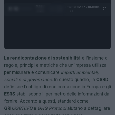
0:29 /
Ad
hub
Media
POWERED
1
/
4
1:23
BY
La rendicontazione di sostenibilità
è l’insieme di
regole, principi e metriche che un’impresa utilizza
per misurare e comunicare
impatti ambientali,
sociali e di governance
. In questo quadro, la
CSRD
definisce l’obbligo di rendicontazione in Europa e gli
ESRS
stabiliscono il perimetro delle informazioni da
fornire. Accanto a questi, standard come
GRI
ISSB
TCFD
e
GHG Protocol
aiutano a dettagliare