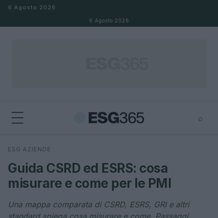
Salta al contenuto
6 Agosto 2026
6 Agosto 2026
⌕
×
⌕
ESG AZIENDE
Cerca
Guida CSRD ed ESRS: cosa
misurare e come per le PMI
Una mappa comparata di CSRD, ESRS, GRI e altri
standard spiega cosa misurare e come. Passaggi