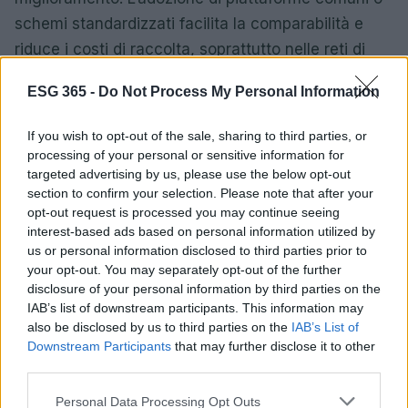
schemi standardizzati facilita la comparabilità e
riduce i costi di raccolta, soprattutto nelle reti di
subfornitura.
ESG 365 -
Do Not Process My Personal Information
Un semplice cruscotto filiera, focalizzato su pochi
If you wish to opt-out of the sale, sharing to third parties, or
KPI condivisi (emissioni per unità di prodotto,
processing of your personal or sensitive information for
consumo idrico, infortuni, formazione), consente
targeted advertising by us, please use the below opt-out
monitoraggio e dialogo strutturato, evitando
section to confirm your selection. Please note that after your
opt-out request is processed you may continue seeing
l’accumulo di indicatori poco utilizzati.
interest-based ads based on personal information utilized by
us or personal information disclosed to third parties prior to
Approfondimenti: eccezioni,
your opt-out. You may separately opt-out of the further
microimprese e fornitori esteri
disclosure of your personal information by third parties on the
IAB’s list of downstream participants. This information may
Alcune PMI operano con risorse limitate o in
also be disclosed by us to third parties on the
IAB’s List of
Downstream Participants
that may further disclose it to other
contesti a bassa intensità dati. In questi casi, un
third parties.
piano di maturità
a tappe consente di partire da
Please note that this website/app uses one or more Google
Personal Data Processing Opt Outs
stime documentate e convergere gradualmente