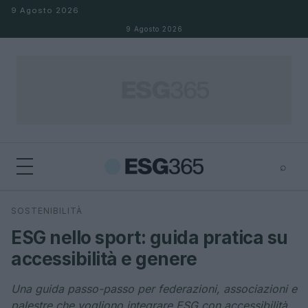
Salta al contenuto
9 Agosto 2026
9 Agosto 2026
⌕
×
⌕
SOSTENIBILITÀ
Cerca
ESG nello sport: guida pratica su
accessibilità e genere
Una guida passo-passo per federazioni, associazioni e
palestre che vogliono integrare ESG con accessibilità,