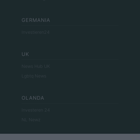
GERMANIA
Investieren24
UK
News Hub UK
Lgbtq News
OLANDA
Investeren 24
NL Newz