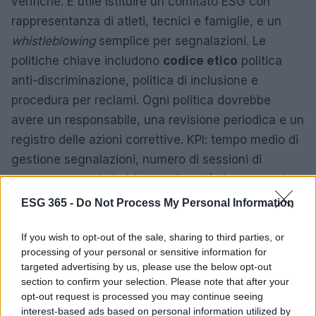
verifiche. È utile istituire un comitato ESG con
rappresentanza di atleti, tecnici e famiglie, e un
whistleblowing
semplice per segnalazioni. Le
politiche chiave includono
codice etico
politica
anti-discriminazione, politica di inclusione e
procedura per reclami. Ogni politica dovrebbe
avere un responsabile, una revisione periodica e un
registro delle azioni correttive. KPI: tempo medio di
gestione segnalazioni, numero di sessioni di
ascolto con stakeholder, conformità documentale
delle società affiliate.
ESG 365 -
Do Not Process My Personal Information
Per il coinvolgimento, strumenti pratici sono
If you wish to opt-out of the sale, sharing to third parties, or
sondaggi brevi, assemblee tematiche e sportelli
processing of your personal or sensitive information for
targeted advertising by us, please use the below opt-out
digitali. Un calendario prevedibile, con temi
section to confirm your selection. Please note that after your
annunciati in anticipo, aiuta la partecipazione
opt-out request is processed you may continue seeing
informata. La trasparenza si rafforza con la
interest-based ads based on personal information utilized by