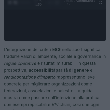
0:30 /
Ad
hub
Media
POWERED
1
/
4
1:50
BY
L’integrazione dei criteri
ESG
nello sport significa
tradurre valori di ambiente, sociale e governance in
regole operative
e risultati misurabili. In questa
prospettiva,
accessibilità
parità di genere
e
rendicontazione d’impatto
rappresentano leve
concrete per migliorare organizzazioni come
federazioni, associazioni e palestre. La guida
mostra come passare dall’intenzione alla pratica,
con esempi replicabili e
KPI
chiari, così che ogni