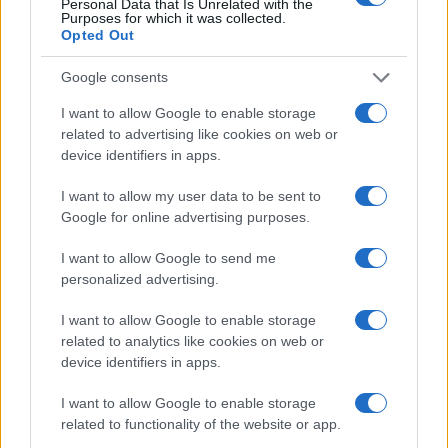
suggeriti: numero di barriere rimosse per stagione,
Personal Data that Is Unrelated with the
Purposes for which it was collected.
percentuale squadre con staff misto, beneficiari
Opted Out
delle borse e tasso di permanenza.
Google consents
Ulteriori pratiche replicabili: regolamento linguistico
I want to allow Google to enable storage
non discriminatorio, format standard per presentare
related to advertising like cookies on web or
device identifiers in apps.
gli impatti nelle riunioni, accordi con trasporti locali
per facilitare l’accesso. La semplicità di
I want to allow my user data to be sent to
implementazione è decisiva: checklist di una
Google for online advertising purposes.
pagina, indicatori pochi ma chiari, ruoli assegnati.
I want to allow Google to send me
Col tempo, le realtà possono passare da KPI di
personalized advertising.
base a metriche di
outcome
come miglioramento
I want to allow Google to enable storage
della soddisfazione, riduzione dell’abbandono,
related to analytics like cookies on web or
equilibrio negli incarichi. Il valore sta nella coerenza
device identifiers in apps.
tra promessa, pratica e misurazione.
I want to allow Google to enable storage
related to functionality of the website or app.
Dal piano all’azione quotidiana