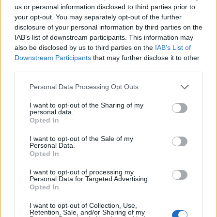
us or personal information disclosed to third parties prior to
pubblicazione di sintesi delle decisioni e dei criteri
your opt-out. You may separately opt-out of the further
di priorità. In questo modo la
responsabilità
è
disclosure of your personal information by third parties on the
condivisa e le scelte su
accessibilità
e
parità di
IAB’s list of downstream participants. This information may
also be disclosed by us to third parties on the
IAB’s List of
genere
risultano motivate, stabili e replicabili tra
Downstream Participants
that may further disclose it to other
società affiliate e impianti diversi.
third parties.
Please note that this website/app uses one or more Google
Personal Data Processing Opt Outs
Casi replicabili e metriche base per
services and may gather and store information including but
piccole realtà
not limited to your visit or usage behaviour. You may click to
I want to opt-out of the Sharing of my
personal data.
grant or deny consent to Google and its third-party tags to
Opted In
Molte associazioni lavorano con budget limitati. Tre
use your data for below specified purposes in below Google
iniziative ad alto impatto e basso costo: 1)
Sport
consent section.
I want to opt-out of the Sale of my
Personal Data.
senza barriere
audit light degli spazi con 10 punti
Opted In
e correzioni rapide; 2)
Parità in panchina
almeno
I want to opt-out of processing my
una donna in staff tecnico per categoria, con
Personal Data for Targeted Advertising.
Opted In
mentoring interno; 3)
Borse inclusive
quota del
budget per ridurre le barriere economiche. KPI
I want to opt-out of Collection, Use,
Retention, Sale, and/or Sharing of my