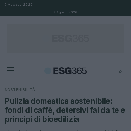
Salta al contenuto
7 Agosto 2026
7 Agosto 2026
⌕
×
⌕
SOSTENIBILITÀ
Cerca
Pulizia domestica sostenibile:
fondi di caffè, detersivi fai da te e
principi di bioedilizia