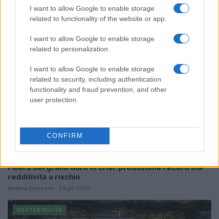
Continua a leggere
I want to allow Google to enable storage
related to functionality of the website or app.
SOSTENIBILITÀ
I want to allow Google to enable storage
related to personalization.
I want to allow Google to enable storage
related to security, including authentication
functionality and fraud prevention, and other
user protection.
CONFIRM
Filiera del grano duro in crisi: produzione record ma
redditività a rischio
Andrea Innocenti · 7 Ago 2026
SOSTENIBILITÀ