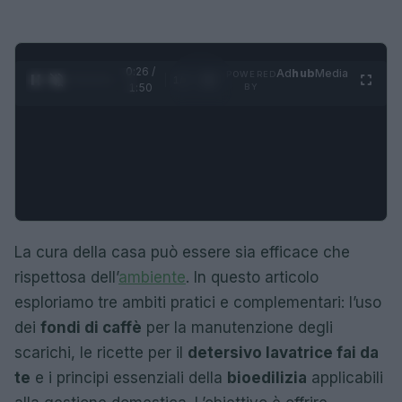
0:27 /
Ad
hub
Media
POWERED
1
/
4
1:50
BY
La cura della casa può essere sia efficace che
rispettosa dell’
ambiente
. In questo articolo
esploriamo tre ambiti pratici e complementari: l’uso
dei
fondi di caffè
per la manutenzione degli
scarichi, le ricette per il
detersivo lavatrice fai da
te
e i principi essenziali della
bioedilizia
applicabili