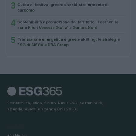
3
Guida ai festival green: checklist e impronta di
carbonio
4
Sostenibilità e promozione del territorio: il corner ‘Io
sono Friuli Venezia Giulia’ a Gonars Nord
5
Transizione energetica e green-skilling: le strategie
ESG di AMGA e DBA Group
Sostenibilità, etica, futuro. News ESG, sostenibilità,
aziende, eventi e agenda Onu 2030.
SEZIONI
Esg News