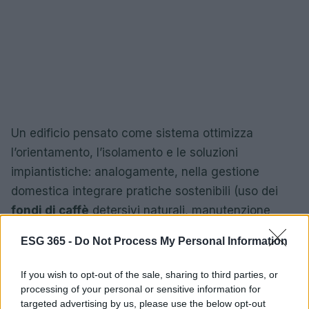
Un edificio pensato come sistema ottimizza
l’orientamento, l’isolamento e le soluzioni
impiantistiche: analogamente, nella gestione
domestica integrare pratiche sostenibili (uso dei
fondi di caffè
detersivi naturali, manutenzione
preventiva) contribuisce a un ciclo virtuoso. Queste
ESG 365 -
Do Not Process My Personal Information
scelte mantengono performance dell’impianto,
proteggono la qualità dell’aria interna e favoriscono
If you wish to opt-out of the sale, sharing to third parties, or
una riduzione dei rifiuti organici attraverso il
processing of your personal or sensitive information for
targeted advertising by us, please use the below opt-out
riutilizzo creativo dei sottoprodotti.