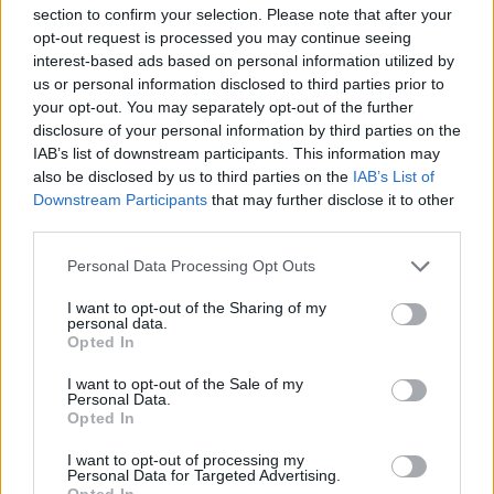
section to confirm your selection. Please note that after your
opt-out request is processed you may continue seeing
Queste pratiche non eliminano la necessità di
interest-based ads based on personal information utilized by
interventi specialistici quando occorrono, ma
us or personal information disclosed to third parties prior to
your opt-out. You may separately opt-out of the further
offrono strumenti concreti per ridurre l’uso di agenti
disclosure of your personal information by third parties on the
chimici, abbattere i costi e migliorare il benessere
IAB’s list of downstream participants. This information may
domestico.
also be disclosed by us to third parties on the
IAB’s List of
Downstream Participants
that may further disclose it to other
third parties.
Please note that this website/app uses one or more Google
AUTORE
Personal Data Processing Opt Outs
Ilaria Galli
services and may gather and store information including but
not limited to your visit or usage behaviour. You may click to
I want to opt-out of the Sharing of my
Ilaria Galli ha firmato il desk che ha svelato un
personal data.
grant or deny consent to Google and its third-party tags to
caso amministrativo triestino dopo accessi agli
Opted In
use your data for below specified purposes in below Google
atti al Municipio, sostenendo la linea editoriale
consent section.
I want to opt-out of the Sale of my
di rigore documentale. Editor di redazione, ha
Personal Data.
un tratto unico: colleziona verbali storici del
Opted In
Porto Vecchio.
I want to opt-out of processing my
Personal Data for Targeted Advertising.
Opted In