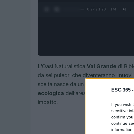
0:28 / 1:20
1
/
4
L’Oasi Naturalistica
Val Grande
di Bib
da sei puledri che diventeranno i nuovi 
scelta nasce da un percorso di studi e 
ESG 365 
ecologica
dell’area e a sostenere la bi
impatto.
If you wish 
sensitive in
confirm you
continue se
information 