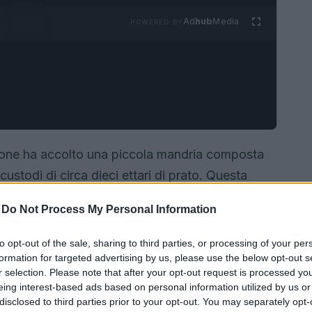
Ad
hub
Media
POWERED BY
ione ha accolto una piccola mandria composta
custodi di circa dieci ettari di prato. Questa
pianificazione volto a favorire la
rigenerazione
-
Do Not Process My Personal Information
odiversità locale attraverso pratiche a basso
to opt-out of the sale, sharing to third parties, or processing of your per
formation for targeted advertising by us, please use the below opt-out s
r selection. Please note that after your opt-out request is processed y
eing interest-based ads based on personal information utilized by us or
disclosed to third parties prior to your opt-out. You may separately opt-