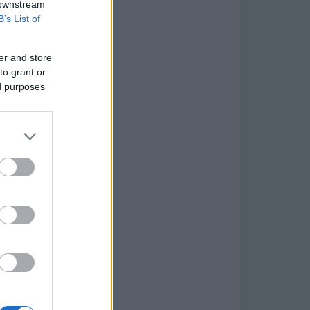
 downstream
B’s List of
er and store
to grant or
ed purposes