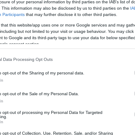
losure of your personal information by third parties on the IAB’s list of
. This information may also be disclosed by us to third parties on the
IA
Participants
that may further disclose it to other third parties.
 that this website/app uses one or more Google services and may gath
including but not limited to your visit or usage behaviour. You may click 
 to Google and its third-party tags to use your data for below specifi
ogle consent section.
l Data Processing Opt Outs
o opt-out of the Sharing of my personal data.
In
o opt-out of the Sale of my Personal Data.
e in un progetto più ampio che già prevedeva
In
 presenza di impollinatori e un piano di sfalci
to opt-out of processing my Personal Data for Targeted
tanee. L’obiettivo è restituire equilibrio
ing.
In
pascolo come servizio ecosistemico
ovvero un
o opt-out of Collection, Use, Retention, Sale, and/or Sharing
i spazi erbosi e ne favorisce la stabilità