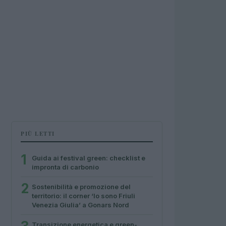
PIÙ LETTI
1
Guida ai festival green: checklist e
impronta di carbonio
2
Sostenibilità e promozione del
territorio: il corner ‘Io sono Friuli
Venezia Giulia’ a Gonars Nord
Transizione energetica e green-