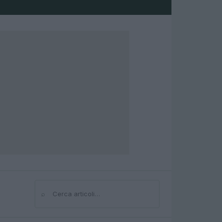
⌕
Cerca