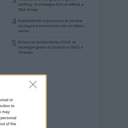
3
skilling: le strategie ESG di AMGA e
DBA Group
4
Sostenibilità in provincia di Varese:
strategie e innovazioni per un futuro
verde
5
Bilanci di sostenibilità 2026: le
strategie green di Sanfelice 1893 e
CFadda
sonal or
ection to
ou may
 personal
out of the