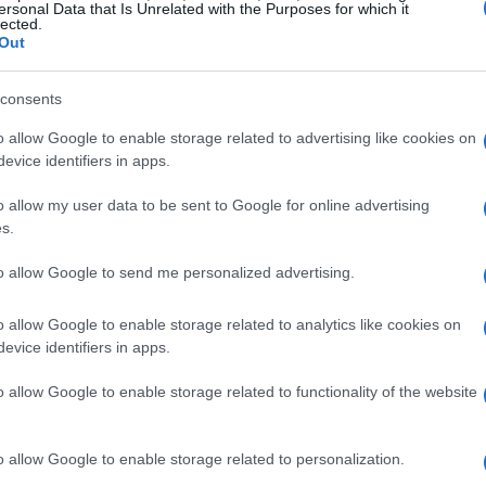
ersonal Data that Is Unrelated with the Purposes for which it
lected.
Out
l percorso di ricerca che ha
consents
edri
o allow Google to enable storage related to advertising like cookies on
evice identifiers in apps.
guardiaparco dell’oasi e i tirocinanti
o allow my user data to be sent to Google for online advertising
una campagna di monitoraggio per individuare le
s.
ienza di una mandria giovanile. La valutazione ha
to allow Google to send me personalized advertising.
tat, la presenza di specie vegetali autoctone, la
ilità con le attività di visita pubblica. Il
o allow Google to enable storage related to analytics like cookies on
he minimizza i rischi per la fauna sensibile e
evice identifiers in apps.
 prato.
o allow Google to enable storage related to functionality of the website
ttere del progetto
o allow Google to enable storage related to personalization.