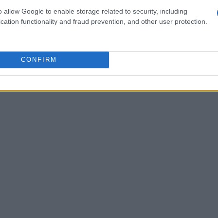
 provengono dalla fattoria didattica
Il Rosmarino
o allow Google to enable storage related to security, including
emperamento e stato di salute, così da favorire
cation functionality and fraud prevention, and other user protection.
ambiente
. È importante sottolineare che il
ruttamento: i cavalli vivranno liberi e non
e animale
quale principio guida di tutta
CONFIRM