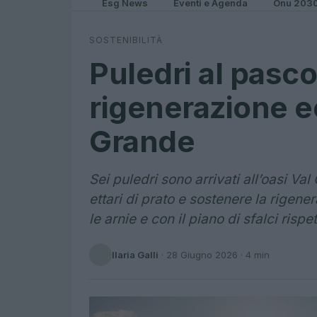
Esg News
Eventi e Agenda
Onu 203
SOSTENIBILITÀ
Puledri al pasco
rigenerazione ec
Grande
Sei puledri sono arrivati all’oasi Va
ettari di prato e sostenere la rigen
le arnie e con il piano di sfalci risp
Ilaria Galli
·
28 Giugno 2026
· 4 min