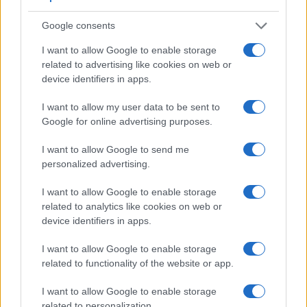
Google consents
I want to allow Google to enable storage
Il futuro del turismo: sostenibilità e
related to advertising like cookies on web or
autenticità nel 2025
device identifiers in apps.
Scopri come il turismo si trasforma verso un futuro più
sostenibile e autentico.
I want to allow my user data to be sent to
Redazione · 14 Feb 2025
Google for online advertising purposes.
I want to allow Google to send me
EVENTI E AGENDA
personalized advertising.
I want to allow Google to enable storage
related to analytics like cookies on web or
device identifiers in apps.
I want to allow Google to enable storage
related to functionality of the website or app.
I want to allow Google to enable storage
related to personalization.