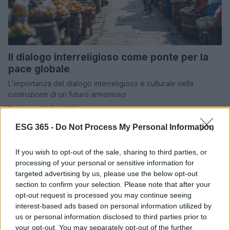
Il dialogo interreligioso come ponte per la
pace globale
L'importanza del dialogo interreligioso e culturale nella
costruzione di un futuro armonioso
Redazione · 14 Feb 2025
ESG 365 -
Do Not Process My Personal Information
EVENTI E AGENDA
If you wish to opt-out of the sale, sharing to third parties, or
processing of your personal or sensitive information for
targeted advertising by us, please use the below opt-out
section to confirm your selection. Please note that after your
opt-out request is processed you may continue seeing
interest-based ads based on personal information utilized by
us or personal information disclosed to third parties prior to
your opt-out. You may separately opt-out of the further