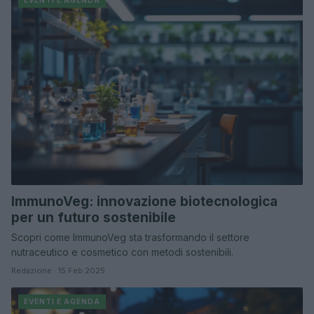
ImmunoVeg: innovazione biotecnologica
per un futuro sostenibile
Scopri come ImmunoVeg sta trasformando il settore
nutraceutico e cosmetico con metodi sostenibili.
Redazione · 15 Feb 2025
EVENTI E AGENDA