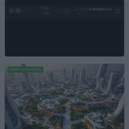
0:31 /
Ad
hub
Media
POWERED
1
/
4
1:50
BY
EVENTI E AGENDA