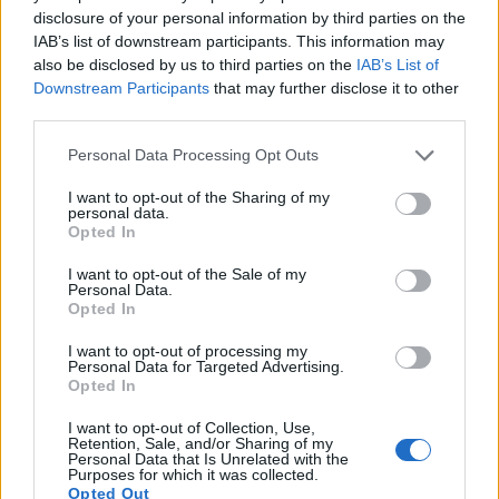
disclosure of your personal information by third parties on the
IAB’s list of downstream participants. This information may
also be disclosed by us to third parties on the
IAB’s List of
Downstream Participants
that may further disclose it to other
La Biennale Architettura 2025: un ponte tra
third parties.
natura e tecnologia
Please note that this website/app uses one or more Google
Personal Data Processing Opt Outs
Scopri come il progetto 'Gateway to Venice's Waterways'
services and may gather and store information including but
ridefinisce il futuro urbano.
not limited to your visit or usage behaviour. You may click to
I want to opt-out of the Sharing of my
personal data.
Redazione · 14 Feb 2025
grant or deny consent to Google and its third-party tags to
Opted In
use your data for below specified purposes in below Google
EVENTI E AGENDA
consent section.
I want to opt-out of the Sale of my
Personal Data.
Opted In
I want to opt-out of processing my
Personal Data for Targeted Advertising.
Opted In
I want to opt-out of Collection, Use,
Retention, Sale, and/or Sharing of my
Personal Data that Is Unrelated with the
Purposes for which it was collected.
Opted Out