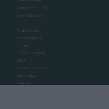
Casa Magazine
Cineverse Magazine
Donne Magazine
Food Blog
Milano Notizie
Motor Magazine
Notizie.it
Offerte Shopping
Pet Story
Professione Lavoro
Sport Magazine
Style24
Think.it
Tuobenessere
Viaggiamo