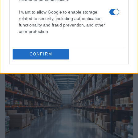
I want to allow Google to enable storage
La sostenibilità aziendale: un imperativo
related to security, including authentication
etico e strategico per il futuro
functionality and fraud prevention, and other
user protection.
L'importanza della rendicontazione ESG e il ruolo delle
imprese nella transizione sostenibile
Redazione · 14 Feb 2025
CONFIRM
EVENTI E AGENDA