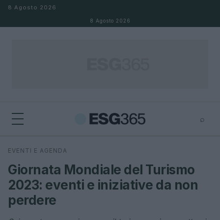
Salta al contenuto
8 Agosto 2026
8 Agosto 2026
⌕
×
⌕
EVENTI E AGENDA
Cerca
Giornata Mondiale del Turismo
2023: eventi e iniziative da non
perdere