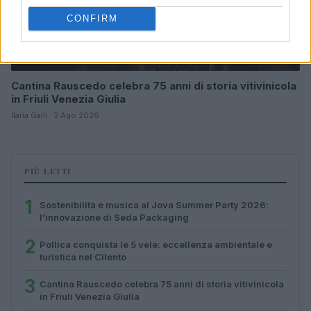
CONFIRM
Cantina Rauscedo celebra 75 anni di storia vitivinicola
in Friuli Venezia Giulia
Ilaria Galli · 3 Ago 2026
PIÙ LETTI
1
Sostenibilità e musica al Jova Summer Party 2026:
l’innovazione di Seda Packaging
2
Pollica conquista le 5 vele: eccellenza ambientale e
turistica nel Cilento
3
Cantina Rauscedo celebra 75 anni di storia vitivinicola
in Friuli Venezia Giulia