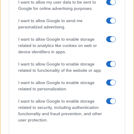
I want to allow my user data to be sent to
Google for online advertising purposes.
I want to allow Google to send me
personalized advertising.
I want to allow Google to enable storage
related to analytics like cookies on web or
device identifiers in apps.
Pollica conquista le 5 vele: eccellenza ambientale e
I want to allow Google to enable storage
turistica nel Cilento
related to functionality of the website or app.
Andrea Innocenti · 8 Ago 2026
I want to allow Google to enable storage
EVENTI E AGENDA
related to personalization.
I want to allow Google to enable storage
related to security, including authentication
functionality and fraud prevention, and other
user protection.