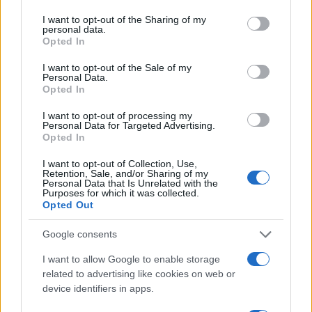
services and may gather and store information including but
EVENTI E AGENDA
not limited to your visit or usage behaviour. You may click to
I want to opt-out of the Sharing of my
personal data.
grant or deny consent to Google and its third-party tags to
Opted In
use your data for below specified purposes in below Google
consent section.
I want to opt-out of the Sale of my
Personal Data.
Opted In
I want to opt-out of processing my
Personal Data for Targeted Advertising.
Opted In
I want to opt-out of Collection, Use,
Retention, Sale, and/or Sharing of my
Personal Data that Is Unrelated with the
Purposes for which it was collected.
Sostenibilità e musica al Jova Summer Party 2026:
Opted Out
l’innovazione di Seda Packaging
Ilaria Galli · 8 Ago 2026
Google consents
I want to allow Google to enable storage
EVENTI E AGENDA
related to advertising like cookies on web or
device identifiers in apps.