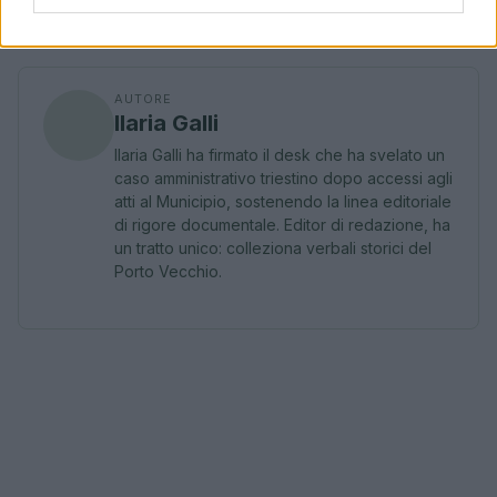
circolari.
AUTORE
Ilaria Galli
Ilaria Galli ha firmato il desk che ha svelato un
caso amministrativo triestino dopo accessi agli
atti al Municipio, sostenendo la linea editoriale
di rigore documentale. Editor di redazione, ha
un tratto unico: colleziona verbali storici del
Porto Vecchio.