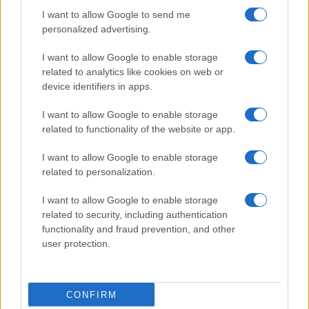
gli obiettivi ambientali. Le attivazioni privilegiano
I want to allow Google to send me
personalized advertising.
esperienze a basso impatto, servizi utili (bike
station, refill point) e
merchandising
misurato,
I want to allow Google to enable storage
riutilizzabile o realmente riciclabile. Nei contratti si
related to analytics like cookies on web or
device identifiers in apps.
prevedono obiettivi ambientali condivisi e report
congiunti. La coerenza tra messaggi, forniture e
I want to allow Google to enable storage
comportamenti sul campo è la miglior difesa dal
related to functionality of the website or app.
greenwashing e crea fiducia duratura tra pubblico,
I want to allow Google to enable storage
sponsor e organizzatori.
related to personalization.
Policy di selezione sponsor con criteri
I want to allow Google to enable storage
ambientali e sociali.
related to security, including authentication
functionality and fraud prevention, and other
Attivazioni utili al pubblico e coerenti con la
user protection.
riduzione degli impatti.
KPI ambientali inseriti negli accordi e valutazioni
ex post.
CONFIRM
Divieto di gadget superflui e focus su servizi