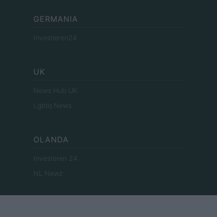
GERMANIA
Investieren24
UK
News Hub UK
Lgbtq News
OLANDA
Investeren 24
NL Newz