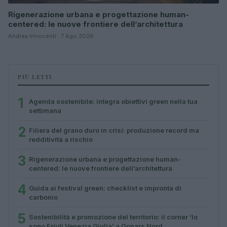
Rigenerazione urbana e progettazione human-
centered: le nuove frontiere dell’architettura
Andrea Innocenti · 7 Ago 2026
PIÙ LETTI
1
Agenda sostenibile: integra obiettivi green nella tua
settimana
2
Filiera del grano duro in crisi: produzione record ma
redditività a rischio
3
Rigenerazione urbana e progettazione human-
centered: le nuove frontiere dell’architettura
4
Guida ai festival green: checklist e impronta di
carbonio
5
Sostenibilità e promozione del territorio: il corner ‘Io
sono Friuli Venezia Giulia’ a Gonars Nord