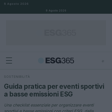
Salta al contenuto
8 Agosto 2026
8 Agosto 2026
⌕
×
⌕
SOSTENIBILITÀ
Cerca
Guida pratica per eventi sportivi
a basse emissioni ESG
Una checklist essenziale per organizzare eventi
sportivi a basse emissioni con criteri ESG, dalla