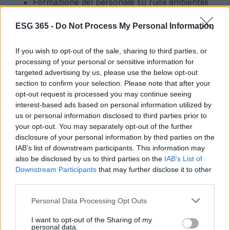
Formazione del personale su ruoli ambientali
specifici.
ESG 365 -
Messaggi comportamentali brevi, coerenti e
Do Not Process My Personal Information
ripetuti nei punti chiave.
Report post-evento con pochi KPI significativi e
If you wish to opt-out of the sale, sharing to third parties, or
processing of your personal or sensitive information for
confrontabili.
targeted advertising by us, please use the below opt-out
section to confirm your selection. Please note that after your
Comunità locali: ascolto, benefici e
opt-out request is processed you may continue seeing
tutela del contesto
interest-based ads based on personal information utilized by
us or personal information disclosed to third parties prior to
Il rapporto con la
comunità
è decisivo. Mappare
your opt-out. You may separately opt-out of the further
disclosure of your personal information by third parties on the
residenti, attività locali e amministrazioni consente
IAB’s list of downstream participants. This information may
di impostare un
piano di coinvolgimento
con
also be disclosed by us to third parties on the
IAB’s List of
informazioni preventive, canali di ascolto e misure
Downstream Participants
that may further disclose it to other
third parties.
di mitigazione (rumore, traffico, rifiuti). L’evento può
generare valore ospitando mercati del territorio,
Please note that this website/app uses one or more Google
Personal Data Processing Opt Outs
services and may gather and store information including but
integrando fornitori locali e attivando programmi di
not limited to your visit or usage behaviour. You may click to
I want to opt-out of the Sharing of my
volontariato o educazione sportiva. Un piano di
personal data.