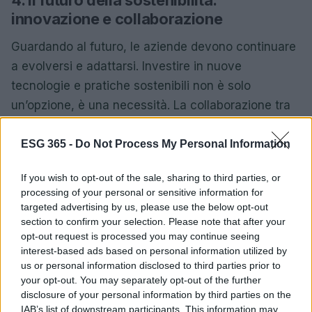
innovazione e collaborazione
Guardando al futuro, le aziende devono continuare
a evolversi e adattarsi. Investire in nuove
tecnologie e pratiche sostenibili non è solo
un’opzione, è una necessità. La collaborazione tra
aziende, governi e ONG è essenziale per affrontare
le sfide globali e sviluppare politiche che
ESG 365 -
Do Not Process My Personal Information
promuovano un futuro più sostenibile per tutti.
If you wish to opt-out of the sale, sharing to third parties, or
processing of your personal or sensitive information for
In conclusione, la sostenibilità non è un obiettivo
targeted advertising by us, please use the below opt-out
finale, ma un percorso che richiede impegno e
section to confirm your selection. Please note that after your
innovazione. Le aziende che sapranno adattarsi e
opt-out request is processed you may continue seeing
interest-based ads based on personal information utilized by
reinventarsi saranno quelle che prospereranno
us or personal information disclosed to third parties prior to
nell’economia del futuro. Siete pronti a
your opt-out. You may separately opt-out of the further
intraprendere questo viaggio insieme al vostro
disclosure of your personal information by third parties on the
IAB’s list of downstream participants. This information may