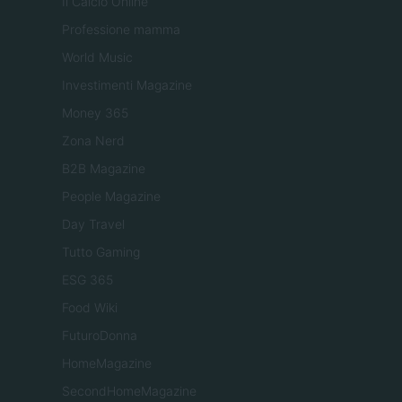
Il Calcio Online
Professione mamma
World Music
Investimenti Magazine
Money 365
Zona Nerd
B2B Magazine
People Magazine
Day Travel
Tutto Gaming
ESG 365
Food Wiki
FuturoDonna
HomeMagazine
SecondHomeMagazine