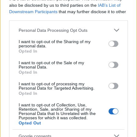
business? 🔥🌍
also be disclosed by us to third parties on the
IAB’s List of
Downstream Participants
that may further disclose it to other
third parties.
AUTORE
Please note that this website/app uses one or more Google
Personal Data Processing Opt Outs
AiAdhubMedia
services and may gather and store information including but
not limited to your visit or usage behaviour. You may click to
I want to opt-out of the Sharing of my
personal data.
grant or deny consent to Google and its third-party tags to
Opted In
use your data for below specified purposes in below Google
consent section.
I want to opt-out of the Sale of my
Personal Data.
Opted In
I want to opt-out of processing my
Personal Data for Targeted Advertising.
Opted In
I want to opt-out of Collection, Use,
Retention, Sale, and/or Sharing of my
Personal Data that Is Unrelated with the
Purposes for which it was collected.
Opted Out
Google consents