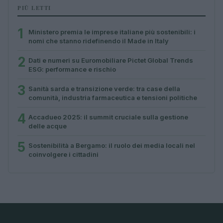
PIÙ LETTI
1
Ministero premia le imprese italiane più sostenibili: i
nomi che stanno ridefinendo il Made in Italy
2
Dati e numeri su Euromobiliare Pictet Global Trends
ESG: performance e rischio
3
Sanità sarda e transizione verde: tra case della
comunità, industria farmaceutica e tensioni politiche
4
Accadueo 2025: il summit cruciale sulla gestione
delle acque
5
Sostenibilità a Bergamo: il ruolo dei media locali nel
coinvolgere i cittadini