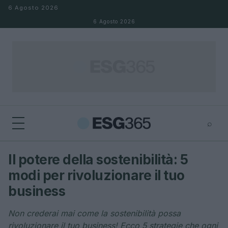
Salta al contenuto
6 Agosto 2026
6 Agosto 2026
⌕
×
⌕
Il potere della sostenibilità: 5
Cerca
modi per rivoluzionare il tuo
business
Non crederai mai come la sostenibilità possa
rivoluzionare il tuo business! Ecco 5 strategie che ogni