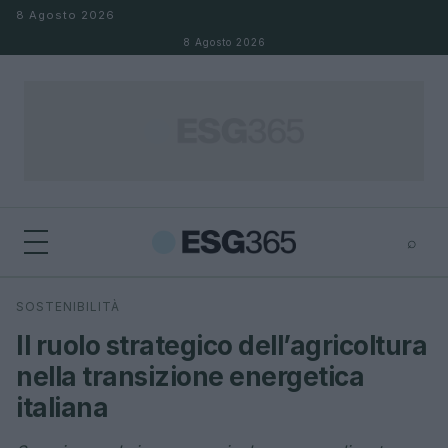
Salta al contenuto
8 Agosto 2026
8 Agosto 2026
⌕
×
⌕
SOSTENIBILITÀ
Cerca
Il ruolo strategico dell’agricoltura
nella transizione energetica
italiana