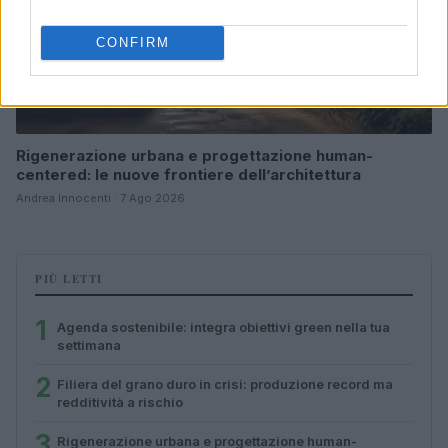
CONFIRM
Rigenerazione urbana e progettazione human-
centered: le nuove frontiere dell’architettura
Andrea Innocenti · 7 Ago 2026
PIÙ LETTI
1
Agenda sostenibile: integra obiettivi green nella tua
settimana
2
Filiera del grano duro in crisi: produzione record ma
redditività a rischio
3
Rigenerazione urbana e progettazione human-