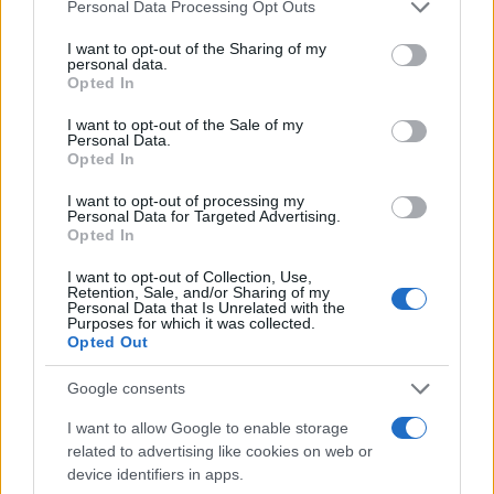
Please note that this website/app uses one or more Google
Personal Data Processing Opt Outs
services and may gather and store information including but
not limited to your visit or usage behaviour. You may click to
I want to opt-out of the Sharing of my
SOSTENIBILITÀ
personal data.
grant or deny consent to Google and its third-party tags to
Opted In
use your data for below specified purposes in below Google
consent section.
I want to opt-out of the Sale of my
Personal Data.
Opted In
I want to opt-out of processing my
Personal Data for Targeted Advertising.
Opted In
I want to opt-out of Collection, Use,
Retention, Sale, and/or Sharing of my
Personal Data that Is Unrelated with the
Purposes for which it was collected.
Opted Out
Agenda sostenibile: integra obiettivi green nella tua
settimana
Google consents
Andrea Innocenti · 8 Ago 2026
I want to allow Google to enable storage
related to advertising like cookies on web or
SOSTENIBILITÀ
device identifiers in apps.