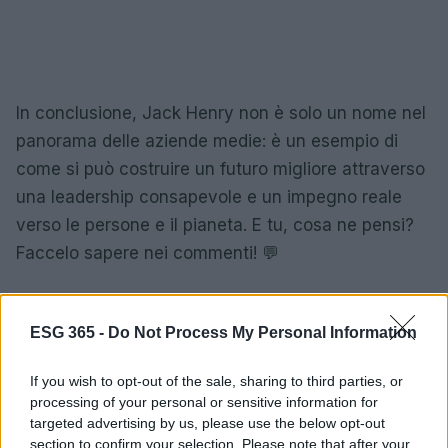
In conclusione, Jack Henry non è solo un nome nel
panorama delle aziende medie: è un esempio di
come si può costruire un futuro migliore attraverso
una leadership consapevole e un impegno reale
verso le persone e il pianeta. E tu, cosa ne pensi?
Faccelo sapere nei commenti! 💬
ESG 365 -
Do Not Process My Personal Information
AUTORE
AiAdhubMedia
If you wish to opt-out of the sale, sharing to third parties, or
processing of your personal or sensitive information for
targeted advertising by us, please use the below opt-out
section to confirm your selection. Please note that after your