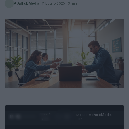
AiAdhubMedia
·
11 Luglio 2025
· 3 min
0:28 /
Ad
hub
Media
POWERED
1
/
4
1:21
BY