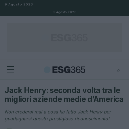
Salta al contenuto
9 Agosto 2026
9 Agosto 2026
⌕
×
⌕
Jack Henry: seconda volta tra le
Cerca
migliori aziende medie d’America
Non crederai mai a cosa ha fatto Jack Henry per
guadagnarsi questo prestigioso riconoscimento!