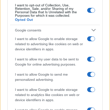
I want to opt-out of Collection, Use,
ONU 2030
Retention, Sale, and/or Sharing of my
Personal Data that Is Unrelated with the
Purposes for which it was collected.
Opted Out
Google consents
I want to allow Google to enable storage
related to advertising like cookies on web or
device identifiers in apps.
I want to allow my user data to be sent to
Google for online advertising purposes.
I want to allow Google to send me
Azzerare le vittime in città con urbanismo tattico e
personalized advertising.
dati
Edoardo Marchesi · 9 Ago 2026
I want to allow Google to enable storage
related to analytics like cookies on web or
EVENTI E AGENDA
device identifiers in apps.