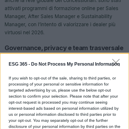
anche la rete globale dei concessionari: sono stati
attivati programmi di formazione online per Sales
Manager, After Sales Manager e Sustainability
Manager, con l’intento di valorizzare i dealer più
virtuosi nel 2026.
Governance, privacy e team trasversale
di sostenibilità
ESG 365 -
Do Not Process My Personal Information
In ambito governance, l’integrazione dei parametri
ESG nei processi decisionali è formalizzata tramite
If you wish to opt-out of the sale, sharing to third parties, or
un
Sustainability Project Team
gruppo
processing of your personal or sensitive information for
targeted advertising by us, please use the below opt-out
trasversale che favorisce l’implementazione delle
section to confirm your selection. Please note that after your
iniziative in tutte le funzioni aziendali. Inoltre, la
opt-out request is processed you may continue seeing
tutela dei dati è considerata parte della
interest-based ads based on personal information utilized by
us or personal information disclosed to third parties prior to
responsabilità d’impresa: il Data Protection Officer è
your opt-out. You may separately opt-out of the further
coinvolto in un progetto internazionale chiamato
disclosure of your personal information by third parties on the