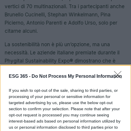
vertici di 70 multinazionali. Tra i partecipanti anche
Brunello Cucinelli, Stephan Winkelmann, Pina
Picierno, Antonio Parenti e Adolfo Urso, solo per
citarne alcuni.
La sostenibilità non è più un’opzione, ma una
necessità. Le aziende italiane premiate durante il
Phygital Sustainability Expo® dimostrano che è
possibile coniugare eccellenza produttiva e
ESG 365 -
Do Not Process My Personal Information
responsabilità sociale, creando valore non solo
economico, ma anche culturale e ambientale. Il
If you wish to opt-out of the sale, sharing to third parties, or
futuro del Made in Italy passa attraverso
processing of your personal or sensitive information for
l’innovazione e la sostenibilità, due pilastri su cui
targeted advertising by us, please use the below opt-out
section to confirm your selection. Please note that after your
costruire una nuova era di competitività
opt-out request is processed you may continue seeing
internazionale.
interest-based ads based on personal information utilized by
us or personal information disclosed to third parties prior to