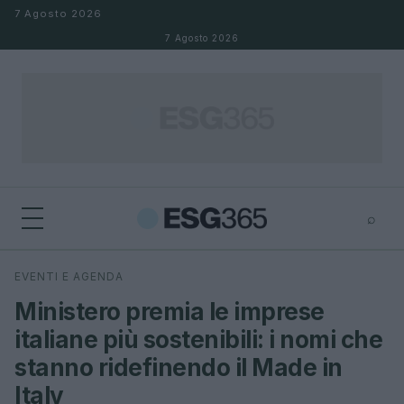
Salta al contenuto
7 Agosto 2026
7 Agosto 2026
⌕
×
⌕
EVENTI E AGENDA
Cerca
Ministero premia le imprese
italiane più sostenibili: i nomi che
stanno ridefinendo il Made in
Italy