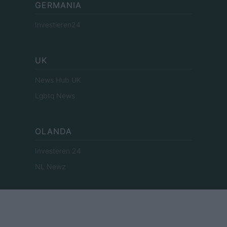
GERMANIA
Investieren24
UK
News Hub UK
Lgbtq News
OLANDA
Investeren 24
NL Newz