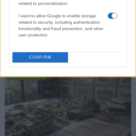
related to personalization.
I want to allow Google to enable storage
related to security, including authentication
functionality and fraud prevention, and other
user protection.
Cantina Rauscedo celebra 75 anni di storia vitivinicola
in Friuli Venezia Giulia
CONFIRM
Ilaria Galli · 3 Ago 2026
EVENTI E AGENDA