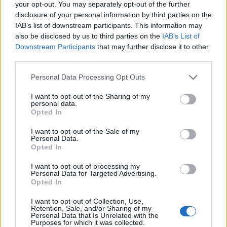
your opt-out. You may separately opt-out of the further
disclosure of your personal information by third parties on the
AUTORE
IAB’s list of downstream participants. This information may
Edoardo Marchesi
also be disclosed by us to third parties on the
IAB’s List of
Edoardo Marchesi, voce delle notizie di
Downstream Participants
that may further disclose it to other
Palermo, ricorda la notte in cui seguì il corteo
third parties.
in via Maqueda e decise di chiedere carte e
Please note that this website/app uses one or more Google
Personal Data Processing Opt Outs
nomi: da allora predilige verifiche sul campo.
services and may gather and store information including but
In redazione guida l’agenda delle emergenze
not limited to your visit or usage behaviour. You may click to
I want to opt-out of the Sharing of my
e custodisce una collezione di vecchie
personal data.
grant or deny consent to Google and its third-party tags to
mappe della città.
Opted In
use your data for below specified purposes in below Google
consent section.
I want to opt-out of the Sale of my
Personal Data.
Opted In
I want to opt-out of processing my
Personal Data for Targeted Advertising.
Opted In
I want to opt-out of Collection, Use,
Retention, Sale, and/or Sharing of my
Personal Data that Is Unrelated with the
Purposes for which it was collected.