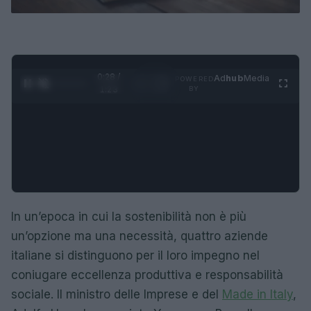
0:28 /
Ad
hub
Media
POWERED
1
/
4
1:23
BY
In un’epoca in cui la sostenibilità non è più
un’opzione ma una necessità, quattro aziende
italiane si distinguono per il loro impegno nel
coniugare eccellenza produttiva e responsabilità
sociale. Il ministro delle Imprese e del
Made in Italy
,