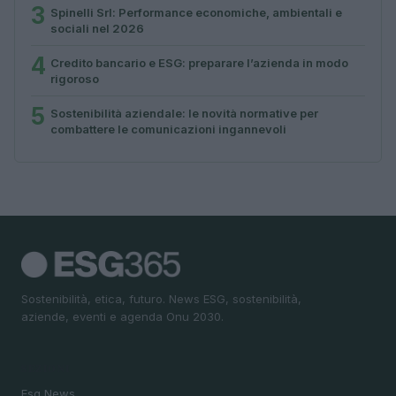
3
Spinelli Srl: Performance economiche, ambientali e
sociali nel 2026
4
Credito bancario e ESG: preparare l’azienda in modo
rigoroso
5
Sostenibilità aziendale: le novità normative per
combattere le comunicazioni ingannevoli
Sostenibilità, etica, futuro. News ESG, sostenibilità,
aziende, eventi e agenda Onu 2030.
SEZIONI
Esg News