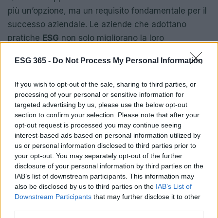
più un’opzione, ma un requisito fondamentale per il
successo aziendale. Le aziende che adottano
pratiche
ESG
non solo migliorano la loro
reputazione, ma ottengono anche vantaggi
ESG 365 -
Do Not Process My Personal Information
concreti in termini di accesso al capitale e
riduzione dei costi finanziari.
If you wish to opt-out of the sale, sharing to third parties, or
processing of your personal or sensitive information for
targeted advertising by us, please use the below opt-out
section to confirm your selection. Please note that after your
AUTORE
opt-out request is processed you may continue seeing
Edoardo Marchesi
interest-based ads based on personal information utilized by
Edoardo Marchesi, voce delle notizie di
us or personal information disclosed to third parties prior to
Palermo, ricorda la notte in cui seguì il corteo
your opt-out. You may separately opt-out of the further
in via Maqueda e decise di chiedere carte e
disclosure of your personal information by third parties on the
nomi: da allora predilige verifiche sul campo.
IAB’s list of downstream participants. This information may
In redazione guida l’agenda delle emergenze
also be disclosed by us to third parties on the
IAB’s List of
e custodisce una collezione di vecchie
Downstream Participants
that may further disclose it to other
mappe della città.
third parties.