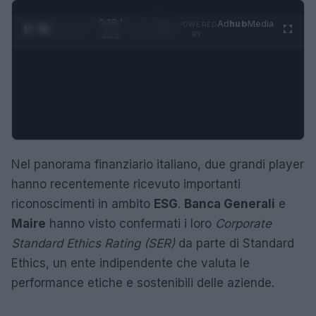
0:29 /
Ad
hub
Media
POWERED
1
/
4
1:23
BY
Nel panorama finanziario italiano, due grandi player
hanno recentemente ricevuto importanti
riconoscimenti in ambito
ESG
.
Banca Generali
e
Maire
hanno visto confermati i loro
Corporate
Standard Ethics Rating (SER)
da parte di Standard
Ethics, un ente indipendente che valuta le
performance etiche e sostenibili delle aziende.