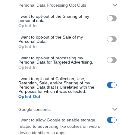
Please note that this website/app uses one or more Google
Personal Data Processing Opt Outs
services and may gather and store information including but
not limited to your visit or usage behaviour. You may click to
I want to opt-out of the Sharing of my
personal data.
grant or deny consent to Google and its third-party tags to
Opted In
use your data for below specified purposes in below Google
consent section.
I want to opt-out of the Sale of my
Personal Data.
Opted In
I want to opt-out of processing my
Personal Data for Targeted Advertising.
Opted In
I want to opt-out of Collection, Use,
Retention, Sale, and/or Sharing of my
Personal Data that Is Unrelated with the
Purposes for which it was collected.
Opted Out
Google consents
I want to allow Google to enable storage
related to advertising like cookies on web or
device identifiers in apps.