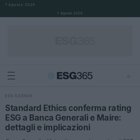
Salta al contenuto
7 Agosto 2026
7 Agosto 2026
⌕
×
⌕
ESG AZIENDE
Cerca
Standard Ethics conferma rating
ESG a Banca Generali e Maire:
dettagli e implicazioni