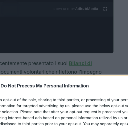
Ad
hub
Media
POWERED BY
ecentemente presentato i suoi
Bilanci di
ocumenti volontari che riflettono l’impegno
responsabilità
ambientale e sociale. La
-
Do Not Process My Personal Information
gnoli di Palazzo Cesaroni a Perugia, alla
anti del settore.
to opt-out of the sale, sharing to third parties, or processing of your per
formation for targeted advertising by us, please use the below opt-out s
r selection. Please note that after your opt-out request is processed y
eing interest-based ads based on personal information utilized by us or
disclosed to third parties prior to your opt-out. You may separately opt-