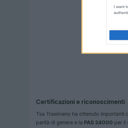
I want t
authenti
Certificazioni e riconoscimenti
Tsa Trasimeno ha ottenuto importanti cer
parità di genere e la
PAS 24000
per il