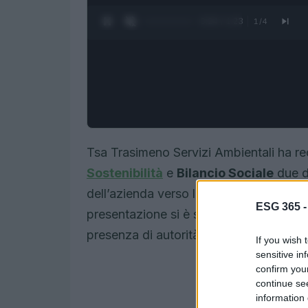
0:25 / 1:23
1
/
4
Tsa Trasimeno Servizi Ambientali ha r
Sostenibilità
e
Bilancio Sociale
due d
dell’azienda verso la
trasparenza
e la
ESG 365 
presentazione si è svolta nella Sala Bru
presenza di autorità locali e rappresent
If you wish 
sensitive in
confirm you
continue se
information 