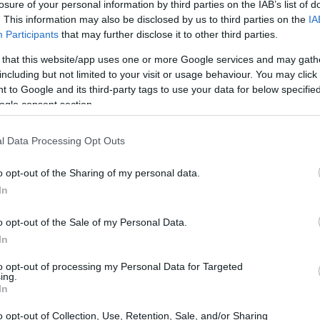
losure of your personal information by third parties on the IAB’s list of
. This information may also be disclosed by us to third parties on the
IA
Participants
that may further disclose it to other third parties.
 that this website/app uses one or more Google services and may gath
including but not limited to your visit or usage behaviour. You may click 
 to Google and its third-party tags to use your data for below specifi
ogle consent section.
l Data Processing Opt Outs
o opt-out of the Sharing of my personal data.
In
o opt-out of the Sale of my Personal Data.
ficativo per Tsa Trasimeno, che ha scelto di
In
lutare le proprie performance ambientali e
to opt-out of processing my Personal Data for Targeted
ntano le attività svolte, ma offrono anche una
ing.
In
lle strategie adottate per raggiungerli.
o opt-out of Collection, Use, Retention, Sale, and/or Sharing