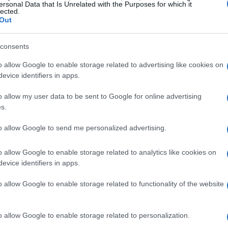
ersonal Data that Is Unrelated with the Purposes for which it
lected.
 circolare
Out
sua seconda edizione, mette in luce il lavoro
consents
lla
gestione integrata dei rifiuti
. L’azienda ha
o allow Google to enable storage related to advertising like cookies on
dell’
economia circolare
con un focus
evice identifiers in apps.
one di rifiuti, il recupero e la valorizzazione dei
o allow my user data to be sent to Google for online advertising
s.
 quotidiano che si accompagna alla
to allow Google to send me personalized advertising.
i utenti e i nostri collaboratori”, ha dichiarato il
o allow Google to enable storage related to analytics like cookies on
zioni sono orientate a limitare il ricorso alla
evice identifiers in apps.
erabile, promuovendo al contempo il benessere
o allow Google to enable storage related to functionality of the website
o allow Google to enable storage related to personalization.