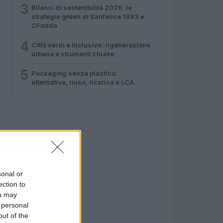
3
Bilanci di sostenibilità 2026: le
strategie green di Sanfelice 1893 e
CFadda
4
Città verdi e inclusive: rigenerazione
urbana e strumenti chiave
5
Packaging senza plastica:
alternative, riuso, ricarica e LCA
sonal or
ection to
ou may
 personal
out of the