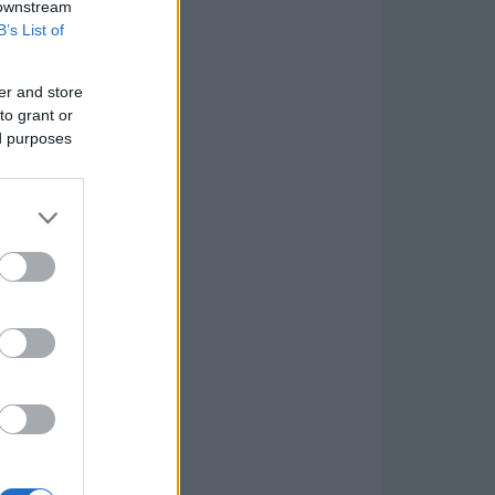
 downstream
B’s List of
er and store
to grant or
ed purposes