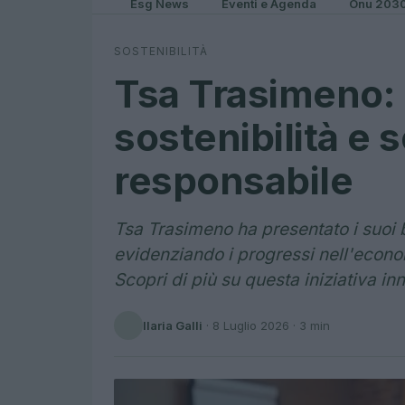
Esg News
Eventi e Agenda
Onu 203
SOSTENIBILITÀ
Tsa Trasimeno: b
sostenibilità e 
responsabile
Tsa Trasimeno ha presentato i suoi bi
evidenziando i progressi nell'econom
Scopri di più su questa iniziativa in
Ilaria Galli
·
8 Luglio 2026
· 3 min