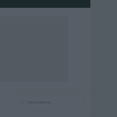
⌕
Cerca