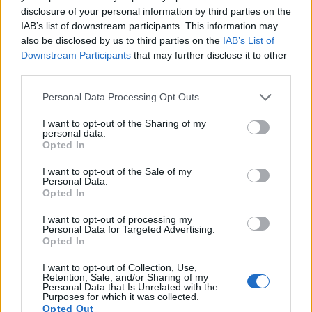
AiAdhubMedia · 26 Apr 2025
disclosure of your personal information by third parties on the
IAB’s list of downstream participants. This information may
ESG AZIENDE
also be disclosed by us to third parties on the
IAB’s List of
Downstream Participants
that may further disclose it to other
third parties.
Please note that this website/app uses one or more Google
Personal Data Processing Opt Outs
services and may gather and store information including but
not limited to your visit or usage behaviour. You may click to
I want to opt-out of the Sharing of my
personal data.
grant or deny consent to Google and its third-party tags to
Opted In
use your data for below specified purposes in below Google
consent section.
I want to opt-out of the Sale of my
Personal Data.
Opted In
Inizia il tuo percorso verso la
decarbonizzazione
I want to opt-out of processing my
Personal Data for Targeted Advertising.
Sei pronto a trasformare la tua azienda in un modello di
Opted In
sostenibilità? Scopri come iniziare il tuo viaggio verso la
decarbonizzazione.
I want to opt-out of Collection, Use,
Retention, Sale, and/or Sharing of my
AiAdhubMedia · 26 Apr 2025
Personal Data that Is Unrelated with the
Purposes for which it was collected.
Opted Out