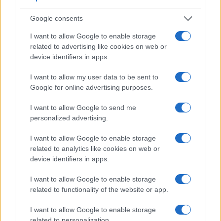
ESG AZIENDE
Google consents
I want to allow Google to enable storage
related to advertising like cookies on web or
device identifiers in apps.
I want to allow my user data to be sent to
Google for online advertising purposes.
I want to allow Google to send me
personalized advertising.
Scopri i programmi innovativi di Bologna
Business School
I want to allow Google to enable storage
Sei pronto a trasformare la tua carriera? Scopri i programmi di
related to analytics like cookies on web or
Bologna Business School e affronta le sfide del futuro.
device identifiers in apps.
AiAdhubMedia · 26 Apr 2025
I want to allow Google to enable storage
related to functionality of the website or app.
ESG AZIENDE
I want to allow Google to enable storage
related to personalization.