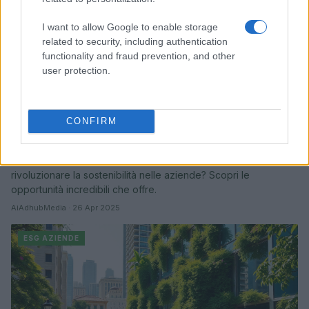
I want to allow Google to enable storage
related to security, including authentication
functionality and fraud prevention, and other
user protection.
CONFIRM
L’intelligenza artificiale come volano per la
sostenibilità aziendale
Ti sei mai chiesto come l'intelligenza artificiale possa
rivoluzionare la sostenibilità nelle aziende? Scopri le
opportunità incredibili che offre.
AiAdhubMedia · 26 Apr 2025
ESG AZIENDE