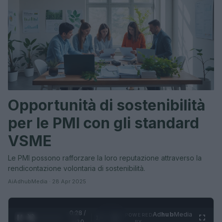
Opportunità di sostenibilità
per le PMI con gli standard
VSME
Le PMI possono rafforzare la loro reputazione attraverso la
rendicontazione volontaria di sostenibilità.
AiAdhubMedia · 28 Apr 2025
0:30 /
Ad
hub
Media
POWERED
1
/
4
1:20
BY