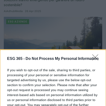
sostenibile?
AiAdhubMedia · 26 Apr 2025
ESG AZIENDE
ESG 365 -
Do Not Process My Personal Information
If you wish to opt-out of the sale, sharing to third parties, or
processing of your personal or sensitive information for
La sostenibilità nel turismo: il ruolo delle
targeted advertising by us, please use the below opt-out
agenzie europee
section to confirm your selection. Please note that after your
opt-out request is processed you may continue seeing
Hai mai pensato a come il turismo può essere sostenibile?
interest-based ads based on personal information utilized by
Scopri le iniziative delle agenzie europee per un futuro
us or personal information disclosed to third parties prior to
ecologico.
your opt-out. You may separately opt-out of the further