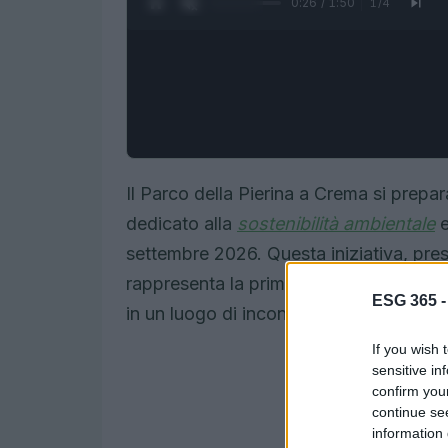
0:27 / 1:50
1
/
4
Il Parco della Pierina a Crema si prepar
dedicato alla
sostenibilità ambientale
e
settembre 2026. Questa iniziativa, pres
rappresenta la prima edizione di un pr
ESG 365 
in un luogo di incontro, formazione e p
If you wish 
sensitive in
confirm you
continue se
information 