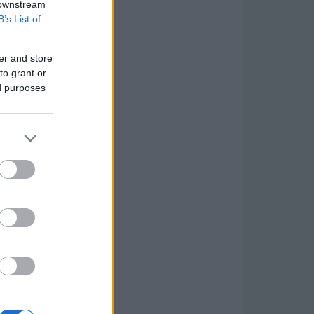
 downstream
B’s List of
er and store
to grant or
ed purposes