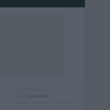
⌕
Cerca