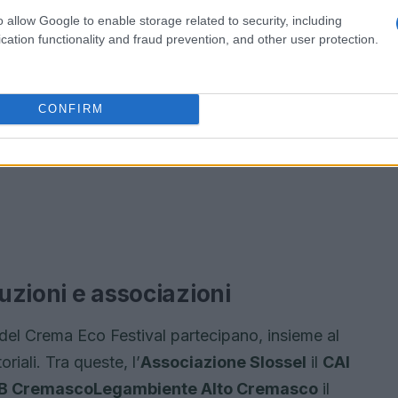
o allow Google to enable storage related to security, including
cation functionality and fraud prevention, and other user protection.
CONFIRM
tuzioni e associazioni
 del Crema Eco Festival partecipano, insieme al
riali. Tra queste, l’
Associazione Slossel
il
CAI
AB Cremasco
Legambiente Alto Cremasco
il