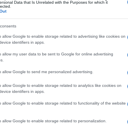
ersonal Data that Is Unrelated with the Purposes for which it
lected.
vità per tutte le età
Out
riegato e include attività gratuite per tutte le
consents
boratori sulla
biodiversità
percorsi nel bosco,
o allow Google to enable storage related to advertising like cookies on
iti per l’
uso consapevole della bicicletta
,
evice identifiers in apps.
sperti, presentazioni e talk su clima e territorio.
o allow my user data to be sent to Google for online advertising
s.
benessere, con sessioni di
yoga
e
pilates
to allow Google to send me personalized advertising.
 degustazioni di prodotti locali e uno spettacolo
ono pensate per coinvolgere famiglie, bambini,
o allow Google to enable storage related to analytics like cookies on
rtunità di apprendere e divertirsi in un contesto
evice identifiers in apps.
o allow Google to enable storage related to functionality of the website
o allow Google to enable storage related to personalization.