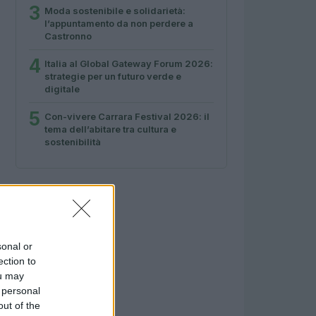
3
Moda sostenibile e solidarietà:
l’appuntamento da non perdere a
Castronno
4
Italia al Global Gateway Forum 2026:
strategie per un futuro verde e
digitale
5
Con-vivere Carrara Festival 2026: il
tema dell’abitare tra cultura e
sostenibilità
sonal or
ection to
ou may
 personal
out of the