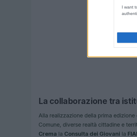
I want t
authenti
La collaborazione tra isti
Alla realizzazione della prima edizione
Comune, diverse realtà cittadine e territo
Crema
la
Consulta dei Giovani
la
FI