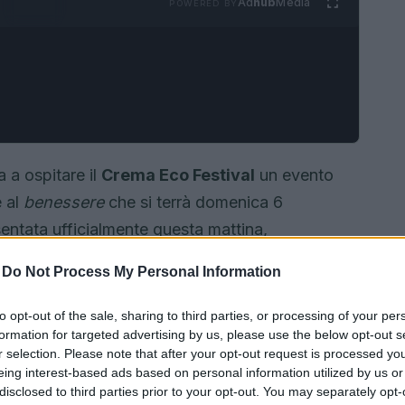
Ad
hub
Media
POWERED BY
a a ospitare il
Crema Eco Festival
un evento
 al
benessere
che si terrà domenica 6
entata ufficialmente questa mattina,
ogetto ambizioso che mira a trasformare il parco
-
Do Not Process My Personal Information
artecipazione.
to opt-out of the sale, sharing to third parties, or processing of your per
formation for targeted advertising by us, please use the below opt-out s
r selection. Please note that after your opt-out request is processed y
eing interest-based ads based on personal information utilized by us or
disclosed to third parties prior to your opt-out. You may separately opt-