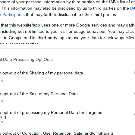
losure of your personal information by third parties on the IAB’s list of
. This information may also be disclosed by us to third parties on the
IA
Participants
that may further disclose it to other third parties.
 that this website/app uses one or more Google services and may gath
including but not limited to your visit or usage behaviour. You may click 
 to Google and its third-party tags to use your data for below specifi
ogle consent section.
l Data Processing Opt Outs
o opt-out of the Sharing of my personal data.
In
 a numerose realtà locali, il festival si
o opt-out of the Sale of my Personal Data.
tenibili
mobilità dolce
alimentazione consapevole
In
i figurano la diffusione della cultura ambientale, la
to opt-out of processing my Personal Data for Targeted
ing.
ttosi della natura e degli animali, e la
In
o opt-out of Collection, Use, Retention, Sale, and/or Sharing