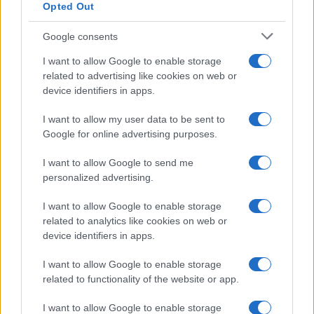
Opted Out
Google consents
I want to allow Google to enable storage
related to advertising like cookies on web or
device identifiers in apps.
I want to allow my user data to be sent to
Google for online advertising purposes.
I want to allow Google to send me
personalized advertising.
Rating ESG spiegati: metodologie,
differenze, limiti e come usarli senza
I want to allow Google to enable storage
greenwashing
related to analytics like cookies on web or
device identifiers in apps.
Capire i rating ESG significa distinguere rischio, impatto e
performance. Questa guida mostra metodi, limiti e una checklist
I want to allow Google to enable storage
pratica per decisioni consapevoli.
related to functionality of the website or app.
Ilaria Galli · 3 Ago 2026
I want to allow Google to enable storage