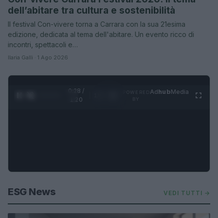
dell’abitare tra cultura e sostenibilità
Il festival Con-vivere torna a Carrara con la sua 21esima
edizione, dedicata al tema dell'abitare. Un evento ricco di
incontri, spettacoli e…
Ilaria Galli · 1 Ago 2026
0:30 /
Ad
hub
Media
POWERED
1
/
4
1:20
BY
ESG News
VEDI TUTTI →