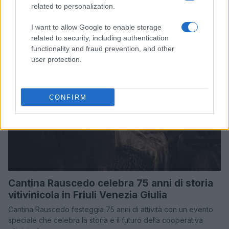
Eventi & Agenda
related to personalization.
VEDI TUTTI →
I want to allow Google to enable storage
related to security, including authentication
EVENTI E AGENDA
functionality and fraud prevention, and other
user protection.
CONFIRM
Cantina Rauscedo celebra 75 anni di storia
vitivinicola in Friuli Venezia Giulia
Cantina Rauscedo festeggia 75 anni di attività con un evento
speciale che celebra la storia e il futuro della cooperativa