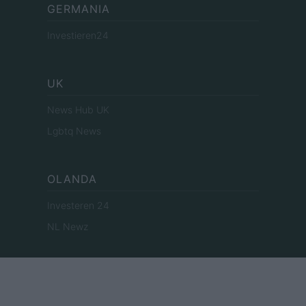
GERMANIA
Investieren24
UK
News Hub UK
Lgbtq News
OLANDA
Investeren 24
NL Newz