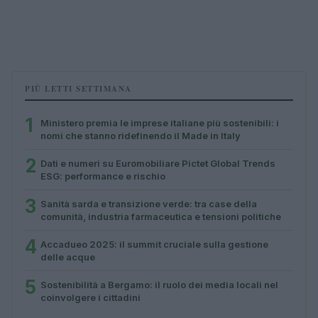
PIÙ LETTI SETTIMANA
1
Ministero premia le imprese italiane più sostenibili: i
nomi che stanno ridefinendo il Made in Italy
2
Dati e numeri su Euromobiliare Pictet Global Trends
ESG: performance e rischio
3
Sanità sarda e transizione verde: tra case della
comunità, industria farmaceutica e tensioni politiche
4
Accadueo 2025: il summit cruciale sulla gestione
delle acque
5
Sostenibilità a Bergamo: il ruolo dei media locali nel
coinvolgere i cittadini