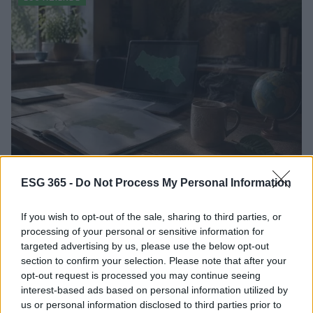
ESG 365 -
Do Not Process My Personal Information
Il futuro sostenibile dell’Emilia-Romagna:
lavoro, clima ed economia sociale
If you wish to opt-out of the sale, sharing to third parties, or
L'Emilia-Romagna presenta il suo nuovo Patto per il lavoro, il
processing of your personal or sensitive information for
clima e l'economia sociale, un piano ambizioso per affrontare
targeted advertising by us, please use the below opt-out
le sfide del…
section to confirm your selection. Please note that after your
opt-out request is processed you may continue seeing
Andrea Innocenti · 4 Ago 2026
interest-based ads based on personal information utilized by
us or personal information disclosed to third parties prior to
ESG AZIENDE