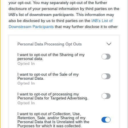
your opt-out. You may separately opt-out of the further
disclosure of your personal information by third parties on the
IAB’s list of downstream participants. This information may
also be disclosed by us to third parties on the
IAB’s List of
Downstream Participants
that may further disclose it to other
third parties.
Please note that this website/app uses one or more Google
Personal Data Processing Opt Outs
services and may gather and store information including but
not limited to your visit or usage behaviour. You may click to
I want to opt-out of the Sharing of my
personal data.
grant or deny consent to Google and its third-party tags to
Opted In
use your data for below specified purposes in below Google
consent section.
I want to opt-out of the Sale of my
Come leggere materialità, KPI ESG e
Personal Data.
Opted In
governance aziendale
Una guida operativa per leggere materialità, KPI ambientali e
I want to opt-out of processing my
Personal Data for Targeted Advertising.
sociali, governance e target di decarbonizzazione, con
Opted In
esempi concreti e domande da porre…
Ilaria Galli · 4 Ago 2026
I want to opt-out of Collection, Use,
Retention, Sale, and/or Sharing of my
Personal Data that Is Unrelated with the
ESG AZIENDE
Purposes for which it was collected.