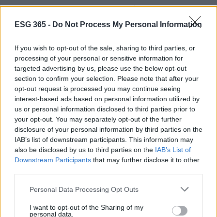
investimenti sostenibili. Solo così potremo costruire
un futuro dove la sostenibilità non è solo una parola
ESG 365 -
Do Not Process My Personal Information
d’ordine, ma una pratica quotidiana.
If you wish to opt-out of the sale, sharing to third parties, or
processing of your personal or sensitive information for
Conclusione: il futuro della finanza
targeted advertising by us, please use the below opt-out
sostenibile in Europa
section to confirm your selection. Please note that after your
opt-out request is processed you may continue seeing
La strada verso una finanza sostenibile in Europa è
interest-based ads based on personal information utilized by
costellata di sfide e opportunità. La Commissione
us or personal information disclosed to third parties prior to
your opt-out. You may separately opt-out of the further
Europea ha intrapreso un’importante iniziativa di
disclosure of your personal information by third parties on the
semplificazione, ma è fondamentale che questo
IAB’s list of downstream participants. This information may
non si traduca in un abbassamento degli standard
also be disclosed by us to third parties on the
IAB’s List of
Downstream Participants
that may further disclose it to other
di sostenibilità.
third parties.
In conclusione, il futuro della sostenibilità
Please note that this website/app uses one or more Google
Personal Data Processing Opt Outs
finanziaria nell’Unione Europea richiederà un
services and may gather and store information including but
not limited to your visit or usage behaviour. You may click to
I want to opt-out of the Sharing of my
equilibrio delicato tra competitività e responsabilità.
personal data.