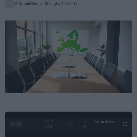
AiAdhubMedia
·
18 Luglio 2025
· 4 min
0:29 /
Ad
hub
Media
POWERED
1
/
4
1:20
BY