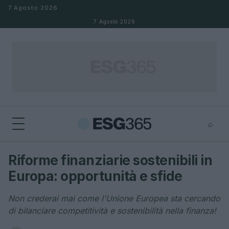
Salta al contenuto
7 Agosto 2026
7 Agosto 2026
⌕
×
⌕
Riforme finanziarie sostenibili in
Cerca
Europa: opportunità e sfide
Non crederai mai come l'Unione Europea sta cercando
di bilanciare competitività e sostenibilità nella finanza!