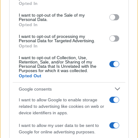
grant or deny consent to Google and its third-party tags to
Opted In
Le riforme normative devono essere orientate a
use your data for below specified purposes in below Google
creare un contesto favorevole per le imprese,
consent section.
I want to opt-out of the Sale of my
Personal Data.
senza compromettere gli obiettivi di sostenibilità.
Opted In
Solo così l’Europa potrà realmente emergere come
I want to opt-out of processing my
leader globale nella finanza sostenibile. E tu, sei
Personal Data for Targeted Advertising.
Opted In
pronto a fare la tua parte in questo cambiamento?
I want to opt-out of Collection, Use,
Retention, Sale, and/or Sharing of my
Personal Data that Is Unrelated with the
Purposes for which it was collected.
AUTORE
Opted Out
AiAdhubMedia
Google consents
I want to allow Google to enable storage
related to advertising like cookies on web or
device identifiers in apps.
I want to allow my user data to be sent to
Google for online advertising purposes.