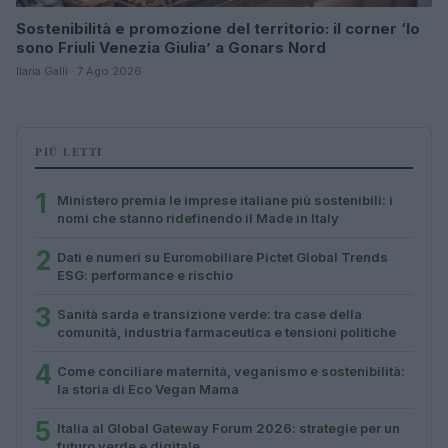
Sostenibilità e promozione del territorio: il corner ‘Io
sono Friuli Venezia Giulia’ a Gonars Nord
Ilaria Galli · 7 Ago 2026
PIÙ LETTI
1
Ministero premia le imprese italiane più sostenibili: i
nomi che stanno ridefinendo il Made in Italy
2
Dati e numeri su Euromobiliare Pictet Global Trends
ESG: performance e rischio
3
Sanità sarda e transizione verde: tra case della
comunità, industria farmaceutica e tensioni politiche
4
Come conciliare maternità, veganismo e sostenibilità:
la storia di Eco Vegan Mama
5
Italia al Global Gateway Forum 2026: strategie per un
futuro verde e digitale