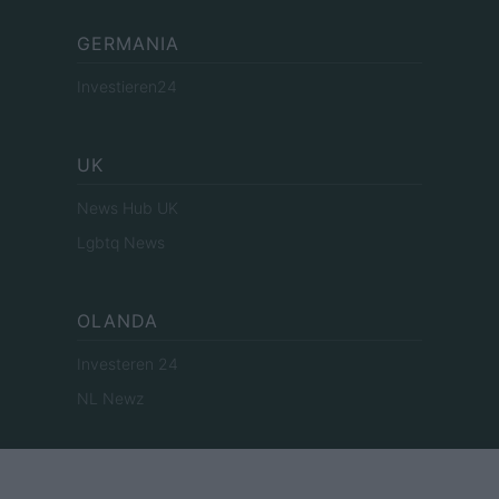
GERMANIA
Investieren24
UK
News Hub UK
Lgbtq News
OLANDA
Investeren 24
NL Newz