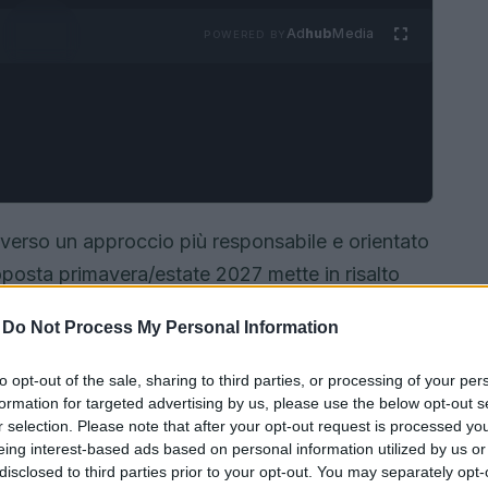
Ad
hub
Media
POWERED BY
 verso un approccio più responsabile e orientato
roposta primavera/estate 2027 mette in risalto
icurezza e con stile. I designer hanno
-
Do Not Process My Personal Information
 privilegiando
tessuti performanti
linee semplici
unzionalità.
to opt-out of the sale, sharing to third parties, or processing of your per
formation for targeted advertising by us, please use the below opt-out s
r selection. Please note that after your opt-out request is processed y
eing interest-based ads based on personal information utilized by us or
disclosed to third parties prior to your opt-out. You may separately opt-