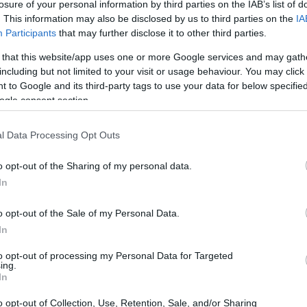
losure of your personal information by third parties on the IAB’s list of
. This information may also be disclosed by us to third parties on the
IA
Participants
that may further disclose it to other third parties.
 that this website/app uses one or more Google services and may gath
including but not limited to your visit or usage behaviour. You may click 
 to Google and its third-party tags to use your data for below specifi
ogle consent section.
l Data Processing Opt Outs
o opt-out of the Sharing of my personal data.
In
o opt-out of the Sale of my Personal Data.
denze che dominano la presentazione: da un
In
’intera filiera produttiva, dall’altra l’attenzione
to opt-out of processing my Personal Data for Targeted
 e negli accessori. Il salone si è concentrato su
ing.
In
 materiali innovativi, mantenendo però un
o opt-out of Collection, Use, Retention, Sale, and/or Sharing
infantile.