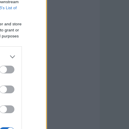
 downstream
B’s List of
er and store
to grant or
ed purposes