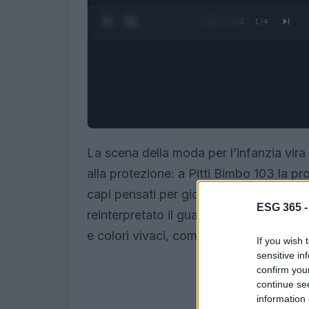
0:27 / 1:23
1
/
4
La scena della moda per l’infanzia vira
alla protezione: a Pitti Bimbo 103 la p
capi pensati per giocare all’aperto in s
ESG 365 
reinterpretato il guardaroba dei piccoli
e colori vivaci, combinando estetica e f
If you wish 
sensitive in
confirm you
continue se
information 