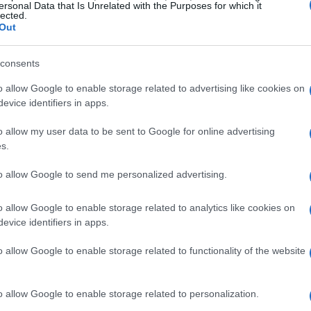
ersonal Data that Is Unrelated with the Purposes for which it
lected.
Out
ti tecnici per la moda mare
consents
e ci sono i
costumi con protezione UV
realizzati
o allow Google to enable storage related to advertising like cookies on
rotezione Upf50+
. Questi capi, disponibili sia in
evice identifiers in apps.
ycra e altri tessuti tecnici pensati per resistere al
o allow my user data to be sent to Google for online advertising
e i giochi in acqua. La riscoperta della
s.
ripensare la moda mare infantile come una
to allow Google to send me personalized advertising.
o allow Google to enable storage related to analytics like cookies on
dettaglio estetico: per le famiglie la possibilità
evice identifiers in apps.
e durano più a lungo è un elemento decisivo
o allow Google to enable storage related to functionality of the website
una proposta che mette insieme
sicurezza
e
i orpelli eccessivi, pensati per facilitare i
o allow Google to enable storage related to personalization.