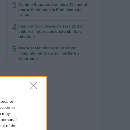
3
Cantina Rauscedo celebra 75 anni di
storia vitivinicola in Friuli Venezia
Giulia
4
Festival Con-vivere Carrara 2026:
abitare il futuro con sostenibilità e
relazioni
5
Moda sostenibile e solidarietà:
l’appuntamento da non perdere a
Castronno
sonal or
ection to
ou may
 personal
out of the