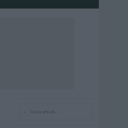
⌕
Cerca