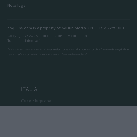
Note legali
esg-365.com is a property of AdHub Media S.r.l. — REA 2729933
Copyright © 2026 · Edito da AdHub Media — Italia
Tutti i diritti riservati
I contenuti sono curati dalla redazione con il supporto di strumenti digitali e
realizzati in collaborazione con autori indipendenti.
ITALIA
Casa Magazine
Cineverse Magazine
Donne Magazine
Food Blog