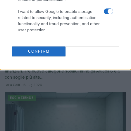
I want to allow Google to enable storage
related to security, including authentication
functionality and fraud prevention, and other
user protection.
Investimenti sostenibili: le novità delle
CONFIRM
regole ESG in Europa
L'Europa sta rivedendo le regole ESG sugli investimenti
finanziari. Tre nuove categorie sostituiranno gli Articoli 8 e 9,
con soglie più alte…
Ilaria Galli · 15 Lug 2026
ESG AZIENDE