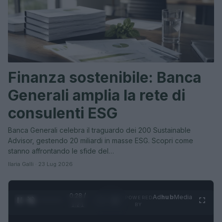
Finanza sostenibile: Banca
Generali amplia la rete di
consulenti ESG
Banca Generali celebra il traguardo dei 200 Sustainable
Advisor, gestendo 20 miliardi in masse ESG. Scopri come
stanno affrontando le sfide del…
Ilaria Galli · 23 Lug 2026
0:30 /
Ad
hub
Media
POWERED
1
/
4
1:21
BY