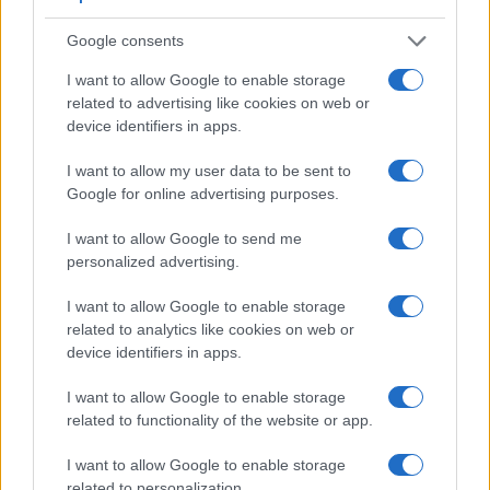
Google consents
I want to allow Google to enable storage
related to advertising like cookies on web or
device identifiers in apps.
I want to allow my user data to be sent to
Come leggere un rating ESG aziendale:
Google for online advertising purposes.
copertura, pesi, fonti e limiti
I want to allow Google to send me
Capire un rating ESG richiede metodo: questa guida spiega
personalized advertising.
copertura, pesi, fonti e limiti, confronta le metodologie dei
principali provider e offre…
I want to allow Google to enable storage
Ilaria Galli · 16 Lug 2026
related to analytics like cookies on web or
device identifiers in apps.
ESG AZIENDE
I want to allow Google to enable storage
related to functionality of the website or app.
I want to allow Google to enable storage
related to personalization.