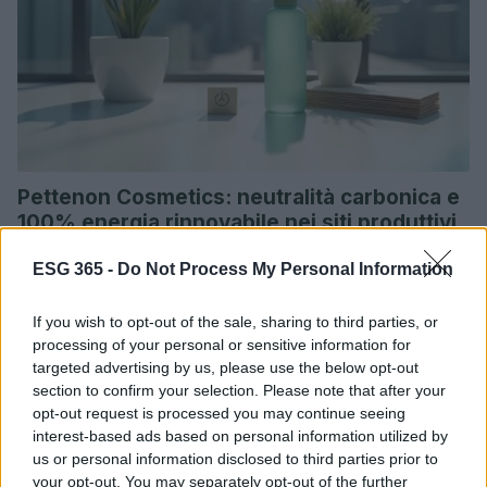
Pettenon Cosmetics: neutralità carbonica e
100% energia rinnovabile nei siti produttivi
Pettenon Cosmetics, leader italiano nella cura professionale
ESG 365 -
Do Not Process My Personal Information
dei capelli, celebra 80 anni di attività con un bilancio
sostenibile record, raggiungendo la neutralità…
If you wish to opt-out of the sale, sharing to third parties, or
Ilaria Galli · 17 Lug 2026
processing of your personal or sensitive information for
targeted advertising by us, please use the below opt-out
ESG AZIENDE
section to confirm your selection. Please note that after your
opt-out request is processed you may continue seeing
interest-based ads based on personal information utilized by
us or personal information disclosed to third parties prior to
your opt-out. You may separately opt-out of the further