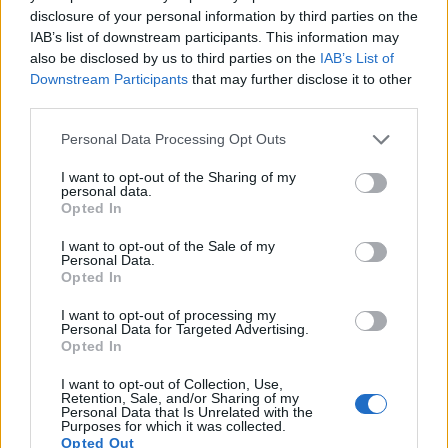
disclosure of your personal information by third parties on the
IAB’s list of downstream participants. This information may
also be disclosed by us to third parties on the
IAB’s List of
Downstream Participants
that may further disclose it to other
third parties.
Please note that this website/app uses one or more Google
Personal Data Processing Opt Outs
services and may gather and store information including but
ESG in azienda: trasformare principi in
not limited to your visit or usage behaviour. You may click to
I want to opt-out of the Sharing of my
personal data.
grant or deny consent to Google and its third-party tags to
processi e KPI
Opted In
use your data for below specified purposes in below Google
Dalla promessa ai risultati: una guida chiara per integrare
consent section.
I want to opt-out of the Sale of my
governance, stakeholder e innovazione in un modello ESG
Personal Data.
che produce valore misurabile.
Opted In
Ilaria Galli · 16 Lug 2026
I want to opt-out of processing my
Personal Data for Targeted Advertising.
ESG AZIENDE
Opted In
I want to opt-out of Collection, Use,
Retention, Sale, and/or Sharing of my
Personal Data that Is Unrelated with the
Purposes for which it was collected.
Opted Out